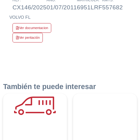
CX146/2025
01/07/2011
6951LRF
557682
VOLVO FL
Ver documentacion
Ver peritación
También te puede interesar