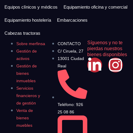
Equipos clínicos y médicos
Equipamiento oficina y comercial
Equipamiento hostelería
Embarcaciones
Cabezas tractoras
Síguenos y no te
Sobre merfinsa
CONTACTO
pierdas nuestros
Gestión de
C/ Ciruela, 27
bienes disponibles
activos
13001 Ciudad
Gestión de
Real
bienes
inmuebles
Servicios
financieros y
de gestión
Teléfono: 926
Venta de
25 08 86
bienes
muebles