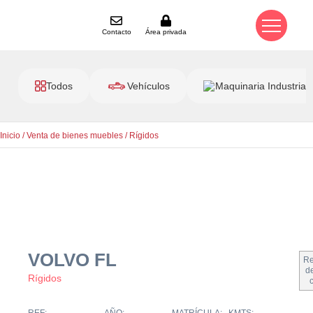
Contacto
Área privada
Todos
Vehículos
Maquinaria Industrial
Inicio
/
Venta de bienes muebles
/
Rígidos
VOLVO FL
Re
de
Rígidos
REF:
AÑO:
MATRÍCULA:
KMTS: