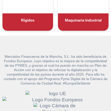
Rígidos
Maquinaria Industrial
Sobre Merfinsa
Venta de bienes muebles
Vehículos
Maquinaria Industrial
Mercados Financieros de la Mancha, S.L. ha sido beneficiaria de
Fondos Europeos, cuyo objetivo es la mejora de la competitividad
Equipamiento
de las PYMES, y gracias al cual ha puesto en marcha un Plan de
Acción con el objetivo de reforzar la digitalización y la
CONTACTO
competitividad de las pymes durante el año 2025. Para ello ha
contado con el apoyo del Programa Pyme Digital de la Cámara de
926 25 08 86
Comercio de Ciudad Real. #EuropaSeSiente