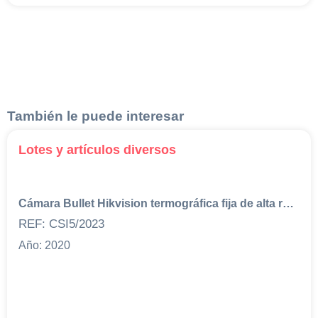
También le puede interesar
Lotes y artículos diversos
Cámara Bullet Hikvision termográfica fija de alta resolución + Trípode + ConfiguraciónBlack Body (Calibrador para alta precisión) + Alimentación eléctrica 220V + Trípode + ConfiguraciónLO QUE HA ENTRADO EN CAMPA: -- CÁMARA HIKVISION THERMAL-OPTICAL BI-ESPECTRUM DS. 2TD2617B-6/PA -- SOPORTE ACERO INOX. LIMHAMN 15386 -- ADAPTADOR UBIQUITI 48V 0,5A -- 2 ACCESORIOS ALHUA PARA CÁMARA MOUNT -- COLORÍMETRO / CALIBRADOR DE COLOR HIKVISIÓN DS-2TE127-G4A
REF: CSI5/2023
Año: 2020