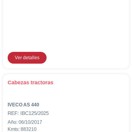
información
Nombre y Apellidos*
Email*
Teléfono*
Ver detalles
Mensaje
Sobre Merfinsa
Cabezas tractoras
Venta de bienes muebles
IVECO AS 440
Vehículos
REF: IBC125/2025
Maquinaria Industrial
Año: 06/10/2017
Kmts: 883210
Equipamiento