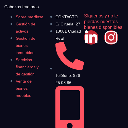
Cabezas tractoras
Síguenos y no te
Sobre merfinsa
CONTACTO
pierdas nuestros
Gestión de
C/ Ciruela, 27
bienes disponibles
activos
13001 Ciudad
Gestión de
Real
bienes
inmuebles
Servicios
financieros y
de gestión
Teléfono: 926
Venta de
25 08 86
bienes
muebles