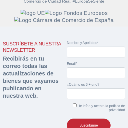
Comercio de Ciudad Real. #EuropaSeSiente
Sobre Merfinsa
Venta de bienes muebles
Nombre y Apellidos*
SUSCRÍBETE A NUESTRA
NEWSLETTER
Vehículos
Recibirás en tu
Maquinaria Industrial
Email*
correo todas las
actualizaciones de
Equipamiento
bienes que vayamos
¿Cuánto es 6 + uno?
CONTACTO
publicando en
926 25 08 86
nuestra web.
He leído y acepto la
política de
privacidad