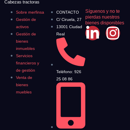
Cabezas tractoras
Síguenos y no te
Sobre merfinsa
CONTACTO
pierdas nuestros
Gestión de
C/ Ciruela, 27
bienes disponibles
activos
13001 Ciudad
Gestión de
Real
bienes
inmuebles
Servicios
financieros y
de gestión
Teléfono: 926
Venta de
25 08 86
bienes
muebles