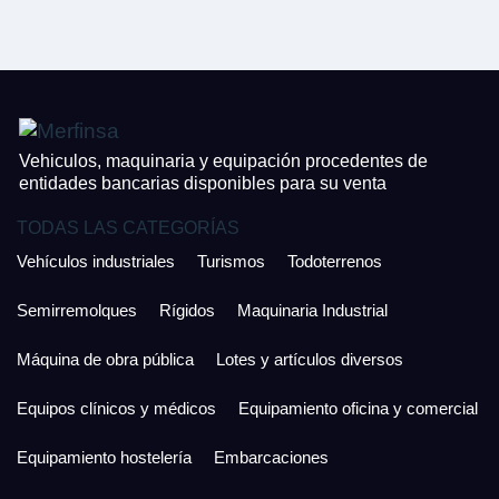
CONTACTO
¿Cuánto es 3 + uno?
926 25 08 86
¿Cuánto es 4 + uno?
Acepto la Política de Privacidad y las Condiciones de Uso.
Antes de enviar lee las
Condiciones de Uso
y la
Política de Privacidad
, y a
Acepto la
Política de Privacidad
.
continuación confirma que estás de acuerdo con ambas.
Vehiculos, maquinaria y equipación procedentes de
entidades bancarias disponibles para su venta
TODAS LAS CATEGORÍAS
Vehículos industriales
Turismos
Todoterrenos
Semirremolques
Rígidos
Maquinaria Industrial
Máquina de obra pública
Lotes y artículos diversos
Equipos clínicos y médicos
Equipamiento oficina y comercial
Equipamiento hostelería
Embarcaciones