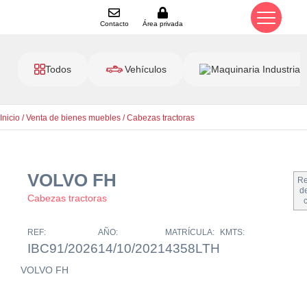
Contacto
Área privada
Todos
Vehículos
Maquinaria Industrial
Inicio
/
Venta de bienes muebles
/
Cabezas tractoras
VOLVO FH
Re
de
Cabezas tractoras
REF:
AÑO:
MATRÍCULA:
KMTS:
IBC91/2026
14/10/2021
4358LTH
VOLVO FH