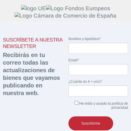
Solicitar
Hacer Oferta
Nombre y Apellidos*
SUSCRÍBETE A NUESTRA
documentación
Razón social*
CIF/DNI Ofertante*
NEWSLETTER
sobre la peritación
Recibirás en tu
Email*
correo todas las
Rellene este formulario y recibirá en su email el
Teléfono*
Email*
actualizaciones de
Sobre Merfinsa
enlace para descargar la documentación solicitad
bienes que vayamos
Nombre y Apellidos*
¿Cuánto es 4 + uno?
Venta de bienes muebles
publicando en
Nombre y Apellidos*
nuestra web.
Vehículos
Email*
He leído y acepto la
política de
Maquinaria Industrial
privacidad
Importe en €*
Equipamiento
Teléfono*