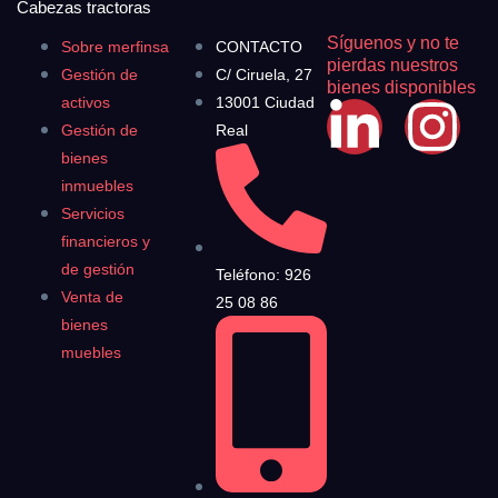
Cabezas tractoras
Síguenos y no te
Sobre merfinsa
CONTACTO
pierdas nuestros
Gestión de
C/ Ciruela, 27
bienes disponibles
activos
13001 Ciudad
Gestión de
Real
bienes
inmuebles
Servicios
financieros y
de gestión
Teléfono: 926
Venta de
25 08 86
bienes
muebles