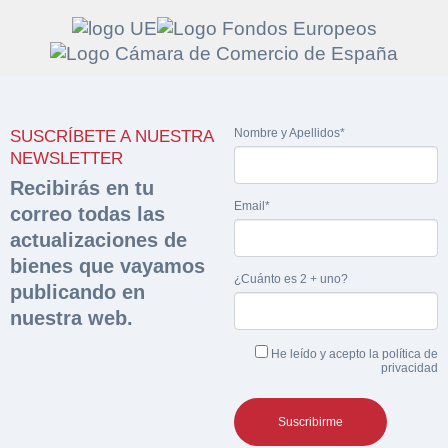
Solicitar
Hacer Oferta
Nombre y Apellidos*
SUSCRÍBETE A NUESTRA
documentación
Razón social*
CIF/DNI Ofertante*
NEWSLETTER
sobre la peritación
Recibirás en tu
Email*
correo todas las
Rellene este formulario y recibirá en su email el
Teléfono*
Email*
actualizaciones de
Sobre Merfinsa
enlace para descargar la documentación solicitad
bienes que vayamos
Nombre y Apellidos*
¿Cuánto es 2 + uno?
Venta de bienes muebles
publicando en
Nombre y Apellidos*
nuestra web.
Vehículos
Email*
He leído y acepto la
política de
Maquinaria Industrial
privacidad
Importe en €*
Equipamiento
Teléfono*