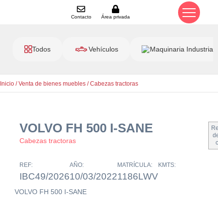
Contacto
Área privada
Todos
Vehículos
Maquinaria Industrial
Inicio
/
Venta de bienes muebles
/
Cabezas tractoras
VOLVO FH 500 I-SANE
Re
de
Cabezas tractoras
REF:
AÑO:
MATRÍCULA:
KMTS:
IBC49/2026
10/03/2022
1186LWV
VOLVO FH 500 I-SANE