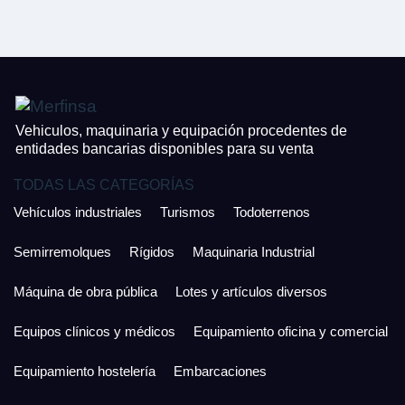
CONTACTO
¿Cuánto es 4 + uno?
926 25 08 86
¿Cuánto es 6 + uno?
Acepto la Política de Privacidad y las Condiciones de Uso.
Antes de enviar lee las
Condiciones de Uso
y la
Política de Privacidad
, y a
Acepto la
Política de Privacidad
.
continuación confirma que estás de acuerdo con ambas.
Vehiculos, maquinaria y equipación procedentes de
entidades bancarias disponibles para su venta
TODAS LAS CATEGORÍAS
Vehículos industriales
Turismos
Todoterrenos
Semirremolques
Rígidos
Maquinaria Industrial
Máquina de obra pública
Lotes y artículos diversos
Equipos clínicos y médicos
Equipamiento oficina y comercial
Equipamiento hostelería
Embarcaciones