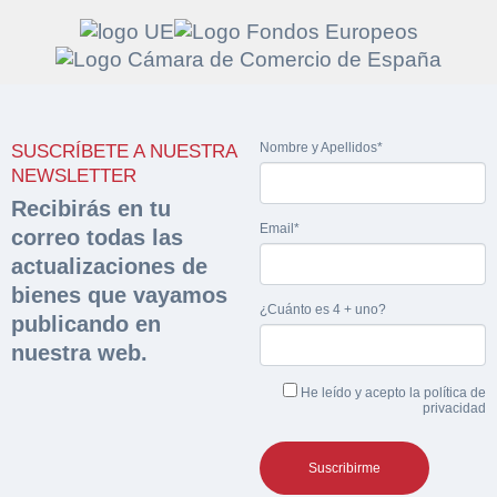
Solicitar
Hacer Oferta
Nombre y Apellidos*
SUSCRÍBETE A NUESTRA
documentación
Razón social*
CIF/DNI Ofertante*
NEWSLETTER
sobre la peritación
Recibirás en tu
Email*
correo todas las
Rellene este formulario y recibirá en su email el
Teléfono*
Email*
actualizaciones de
Sobre Merfinsa
enlace para descargar la documentación solicitad
bienes que vayamos
Nombre y Apellidos*
¿Cuánto es 4 + uno?
Venta de bienes muebles
publicando en
Nombre y Apellidos*
nuestra web.
Vehículos
Email*
He leído y acepto la
política de
Maquinaria Industrial
privacidad
Importe en €*
Equipamiento
Teléfono*