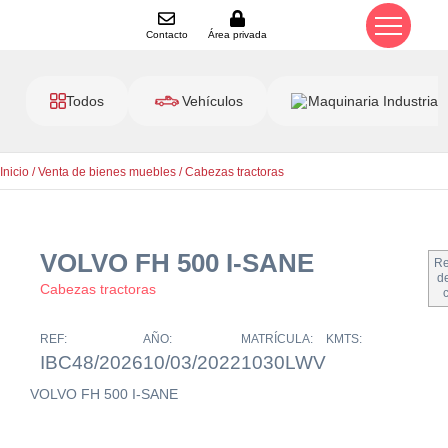
Contacto
Área privada
Todos
Vehículos
Maquinaria Industrial
Inicio
/
Venta de bienes muebles
/
Cabezas tractoras
VOLVO FH 500 I-SANE
Re
de
Cabezas tractoras
REF:
AÑO:
MATRÍCULA:
KMTS:
IBC48/2026
10/03/2022
1030LWV
VOLVO FH 500 I-SANE