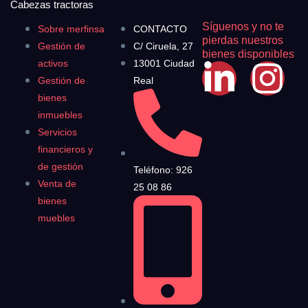
Cabezas tractoras
Síguenos y no te
Sobre merfinsa
CONTACTO
pierdas nuestros
Gestión de
C/ Ciruela, 27
bienes disponibles
activos
13001 Ciudad
Gestión de
Real
bienes
inmuebles
Servicios
financieros y
de gestión
Teléfono: 926
Venta de
25 08 86
bienes
muebles