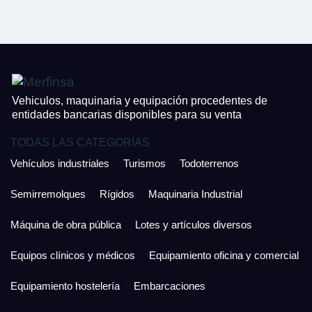
CONTACTO
¿Cuánto es 5 + uno?
926 25 08 86
¿Cuánto es 2 + uno?
Acepto la Política de Privacidad y las Condiciones de Uso.
Antes de enviar lee las
Condiciones de Uso
y la
Política de Privacidad
, y a
Acepto la
Política de Privacidad
.
continuación confirma que estás de acuerdo con ambas.
Vehiculos, maquinaria y equipación procedentes de
entidades bancarias disponibles para su venta
TODAS LAS CATEGORÍAS
Vehículos industriales
Turismos
Todoterrenos
Semirremolques
Rígidos
Maquinaria Industrial
Máquina de obra pública
Lotes y artículos diversos
Equipos clínicos y médicos
Equipamiento oficina y comercial
Equipamiento hostelería
Embarcaciones