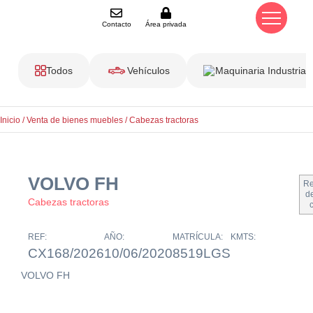
Contacto
Área privada
Todos
Vehículos
Maquinaria Industrial
Inicio
/
Venta de bienes muebles
/
Cabezas tractoras
VOLVO FH
Re
de
Cabezas tractoras
REF:
AÑO:
MATRÍCULA:
KMTS:
CX168/2026
10/06/2020
8519LGS
VOLVO FH