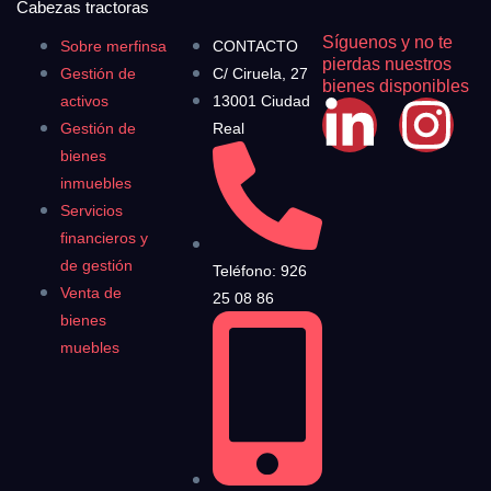
Cabezas tractoras
Síguenos y no te
Sobre merfinsa
CONTACTO
pierdas nuestros
Gestión de
C/ Ciruela, 27
bienes disponibles
activos
13001 Ciudad
Gestión de
Real
bienes
inmuebles
Servicios
financieros y
de gestión
Teléfono: 926
Venta de
25 08 86
bienes
muebles