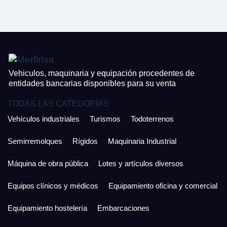
CONTACTO
¿Cuánto es 6 + uno?
926 25 08 86
Acepto la Política de Privacidad y las Condiciones de Uso.
Antes de enviar lee las
Condiciones de Uso
y la
Política de Privacidad
, y a
Acepto la
Política de Privacidad
.
continuación confirma que estás de acuerdo con ambas.
Vehiculos, maquinaria y equipación procedentes de
entidades bancarias disponibles para su venta
TODAS LAS CATEGORÍAS
Vehículos industriales
Turismos
Todoterrenos
Semirremolques
Rígidos
Maquinaria Industrial
Máquina de obra pública
Lotes y artículos diversos
Equipos clínicos y médicos
Equipamiento oficina y comercial
Equipamiento hostelería
Embarcaciones