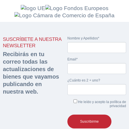
Solicitar
Hacer Oferta
documentación
Nombre y Apellidos*
SUSCRÍBETE A NUESTRA
Razón social*
CIF/DNI Ofertante*
NEWSLETTER
sobre la peritación
Recibirás en tu
Email*
correo todas las
Rellene este formulario y recibirá en su email el
Teléfono*
Email*
enlace para descargar la documentación solicitad
actualizaciones de
Sobre Merfinsa
Nombre y Apellidos*
bienes que vayamos
¿Cuánto es 2 + uno?
Venta de bienes muebles
Nombre y Apellidos*
publicando en
nuestra web.
Vehículos
Email*
He leído y acepto la
política de
Importe en €*
Maquinaria Industrial
privacidad
Teléfono*
Equipamiento
¿Cuánto es 4 + uno?