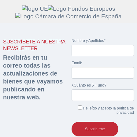
Solicitar
Hacer Oferta
Nombre y Apellidos*
SUSCRÍBETE A NUESTRA
documentación
Razón social*
CIF/DNI Ofertante*
NEWSLETTER
sobre la peritación
Recibirás en tu
Email*
correo todas las
Rellene este formulario y recibirá en su email el
Teléfono*
Email*
actualizaciones de
Sobre Merfinsa
enlace para descargar la documentación solicitad
bienes que vayamos
Nombre y Apellidos*
¿Cuánto es 5 + uno?
Venta de bienes muebles
publicando en
Nombre y Apellidos*
nuestra web.
Vehículos
Email*
He leído y acepto la
política de
Maquinaria Industrial
privacidad
Importe en €*
Equipamiento
Teléfono*