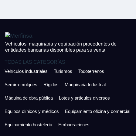
CONTACTO
¿Cuánto es 6 + uno?
926 25 08 86
¿Cuánto es 6 + uno?
Acepto la Política de Privacidad y las Condiciones de Uso.
Antes de enviar lee las
Condiciones de Uso
y la
Política de Privacidad
, y a
Acepto la
Política de Privacidad
.
continuación confirma que estás de acuerdo con ambas.
Vehiculos, maquinaria y equipación procedentes de
entidades bancarias disponibles para su venta
TODAS LAS CATEGORÍAS
Vehículos industriales
Turismos
Todoterrenos
Semirremolques
Rígidos
Maquinaria Industrial
Máquina de obra pública
Lotes y artículos diversos
Equipos clínicos y médicos
Equipamiento oficina y comercial
Equipamiento hostelería
Embarcaciones