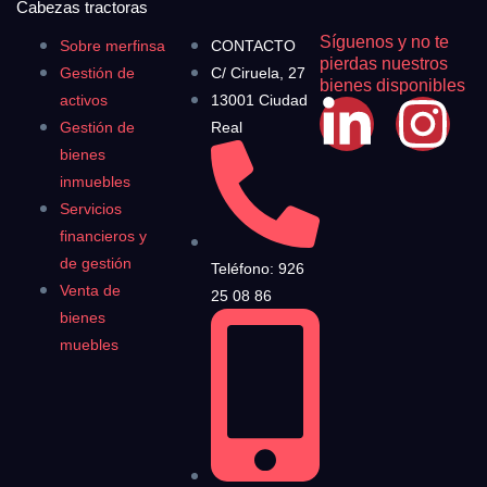
Cabezas tractoras
Síguenos y no te
Sobre merfinsa
CONTACTO
pierdas nuestros
Gestión de
C/ Ciruela, 27
bienes disponibles
activos
13001 Ciudad
Gestión de
Real
bienes
inmuebles
Servicios
financieros y
de gestión
Teléfono: 926
Venta de
25 08 86
bienes
muebles