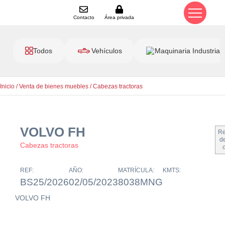
Contacto
Área privada
Todos
Vehículos
Maquinaria Industrial
Inicio
/
Venta de bienes muebles
/
Cabezas tractoras
VOLVO FH
Re
de
Cabezas tractoras
REF:
AÑO:
MATRÍCULA:
KMTS:
BS25/2026
02/05/2023
8038MNG
VOLVO FH