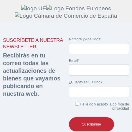
Solicitar
Hacer Oferta
Nombre y Apellidos*
SUSCRÍBETE A NUESTRA
documentación
Razón social*
CIF/DNI Ofertante*
NEWSLETTER
sobre la peritación
Recibirás en tu
Email*
correo todas las
Rellene este formulario y recibirá en su email el
Teléfono*
Email*
actualizaciones de
Sobre Merfinsa
enlace para descargar la documentación solicitad
bienes que vayamos
Nombre y Apellidos*
¿Cuánto es 6 + uno?
Venta de bienes muebles
publicando en
Nombre y Apellidos*
nuestra web.
Vehículos
Email*
He leído y acepto la
política de
Maquinaria Industrial
privacidad
Importe en €*
Equipamiento
Teléfono*