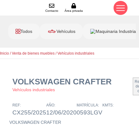
Contacto
Área privada
Todos
Vehículos
Maquinaria Industrial
Inicio
/
Venta de bienes muebles
/
Vehículos industriales
VOLKSWAGEN CRAFTER
Re
de
Vehículos industriales
REF:
AÑO:
MATRÍCULA:
KMTS:
CX255/2025
12/06/2020
0593LGV
VOLKSWAGEN CRAFTER