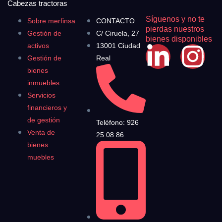
Cabezas tractoras
Síguenos y no te
Sobre merfinsa
CONTACTO
pierdas nuestros
Gestión de
C/ Ciruela, 27
bienes disponibles
activos
13001 Ciudad
Gestión de
Real
bienes
inmuebles
Servicios
financieros y
de gestión
Teléfono: 926
Venta de
25 08 86
bienes
muebles