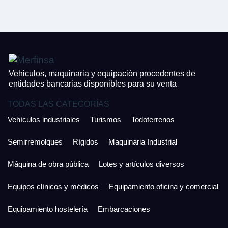
CONTACTO
¿Cuánto es 4 + uno?
926 25 08 86
¿Cuánto es 3 + uno?
Acepto la Política de Privacidad y las Condiciones de Uso.
Antes de enviar lee las
Condiciones de Uso
y la
Política de Privacidad
, y a
Acepto la
Política de Privacidad
.
continuación confirma que estás de acuerdo con ambas.
Vehiculos, maquinaria y equipación procedentes de
entidades bancarias disponibles para su venta
TODAS LAS CATEGORÍAS
Vehículos industriales
Turismos
Todoterrenos
Semirremolques
Rígidos
Maquinaria Industrial
Máquina de obra pública
Lotes y artículos diversos
Equipos clínicos y médicos
Equipamiento oficina y comercial
Equipamiento hostelería
Embarcaciones