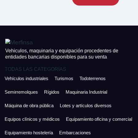
CONTACTO
¿Cuánto es 4 + uno?
926 25 08 86
¿Cuánto es 5 + uno?
Acepto la Política de Privacidad y las Condiciones de Uso.
Antes de enviar lee las
Condiciones de Uso
y la
Política de Privacidad
, y a
Acepto la
Política de Privacidad
.
continuación confirma que estás de acuerdo con ambas.
Vehiculos, maquinaria y equipación procedentes de
entidades bancarias disponibles para su venta
TODAS LAS CATEGORÍAS
Vehículos industriales
Turismos
Todoterrenos
Semirremolques
Rígidos
Maquinaria Industrial
Máquina de obra pública
Lotes y artículos diversos
Equipos clínicos y médicos
Equipamiento oficina y comercial
Equipamiento hostelería
Embarcaciones