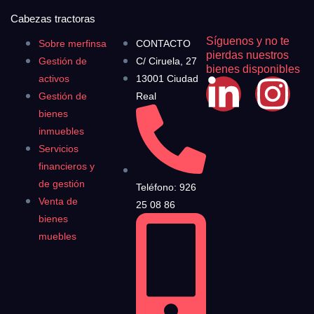
Cabezas tractoras
Síguenos y no te
Sobre merfinsa
CONTACTO
pierdas nuestros
Gestión de
C/ Ciruela, 27
bienes disponibles
activos
13001 Ciudad
Gestión de
Real
bienes
inmuebles
Servicios
financieros y
de gestión
Teléfono: 926
Venta de
25 08 86
bienes
muebles