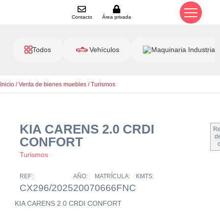
Contacto
Área privada
Todos
Vehículos
Maquinaria Industrial
Inicio
/
Venta de bienes muebles
/
Turismos
KIA CARENS 2.0 CRDI
Re
de
CONFORT
Turismos
REF:
AÑO:
MATRÍCULA:
KMTS:
CX296/2025
2007
0666FNC
KIA CARENS 2.0 CRDI CONFORT