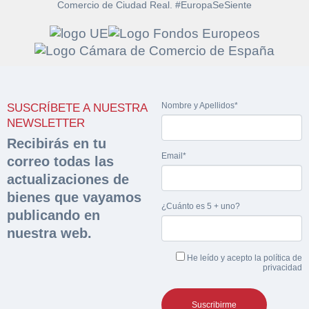
Comercio de Ciudad Real. #EuropaSeSiente
Solicitar
Hacer Oferta
documentación
Nombre y Apellidos*
SUSCRÍBETE A NUESTRA
Razón social*
CIF/DNI Ofertante*
NEWSLETTER
sobre la peritación
Recibirás en tu
Email*
correo todas las
Rellene este formulario y recibirá en su email el
Teléfono*
Email*
Sobre Merfinsa
actualizaciones de
enlace para descargar la documentación solicitad
Nombre y Apellidos*
bienes que vayamos
Venta de bienes muebles
¿Cuánto es 5 + uno?
publicando en
Nombre y Apellidos*
nuestra web.
Vehículos
Email*
He leído y acepto la
política de
Maquinaria Industrial
privacidad
Importe en €*
Equipamiento
Teléfono*