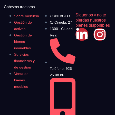
Cabezas tractoras
Síguenos y no te
Sobre merfinsa
CONTACTO
pierdas nuestros
Gestión de
C/ Ciruela, 27
bienes disponibles
activos
13001 Ciudad
Gestión de
Real
bienes
inmuebles
Servicios
financieros y
de gestión
Teléfono: 926
Venta de
25 08 86
bienes
muebles