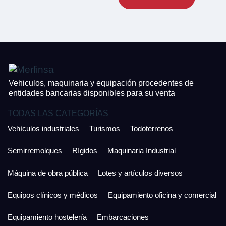
CONTACTO
¿Cuánto es 2 + uno?
926 25 08 86
¿Cuánto es 6 + uno?
Acepto la Política de Privacidad y las Condiciones de Uso.
Antes de enviar lee las
Condiciones de Uso
y la
Política de Privacidad
, y a
Acepto la
Política de Privacidad
.
continuación confirma que estás de acuerdo con ambas.
Vehiculos, maquinaria y equipación procedentes de
entidades bancarias disponibles para su venta
TODAS LAS CATEGORÍAS
Vehículos industriales
Turismos
Todoterrenos
Semirremolques
Rígidos
Maquinaria Industrial
Máquina de obra pública
Lotes y artículos diversos
Equipos clínicos y médicos
Equipamiento oficina y comercial
Equipamiento hostelería
Embarcaciones