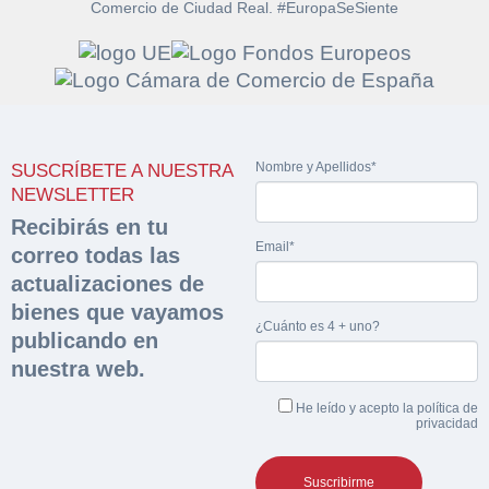
Comercio de Ciudad Real. #EuropaSeSiente
Solicitar
Hacer Oferta
documentación
Nombre y Apellidos*
SUSCRÍBETE A NUESTRA
Razón social*
CIF/DNI Ofertante*
NEWSLETTER
sobre la peritación
Recibirás en tu
Email*
correo todas las
Rellene este formulario y recibirá en su email el
Teléfono*
Email*
Sobre Merfinsa
actualizaciones de
enlace para descargar la documentación solicitad
Nombre y Apellidos*
bienes que vayamos
Venta de bienes muebles
¿Cuánto es 4 + uno?
publicando en
Nombre y Apellidos*
nuestra web.
Vehículos
Email*
He leído y acepto la
política de
Maquinaria Industrial
privacidad
Importe en €*
Equipamiento
Teléfono*