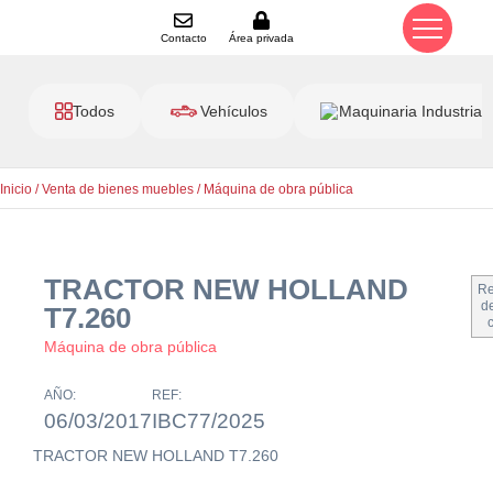
Contacto
Área privada
Todos
Vehículos
Maquinaria Industrial
Inicio
/
Venta de bienes muebles
/
Máquina de obra pública
TRACTOR NEW HOLLAND
Re
de
T7.260
Máquina de obra pública
AÑO:
REF:
06/03/2017
IBC77/2025
TRACTOR NEW HOLLAND T7.260