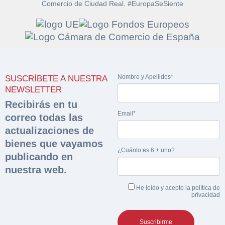
Comercio de Ciudad Real. #EuropaSeSiente
Solicitar
Hacer Oferta
documentación
Nombre y Apellidos*
SUSCRÍBETE A NUESTRA
Razón social*
CIF/DNI Ofertante*
NEWSLETTER
sobre la peritación
Recibirás en tu
Email*
correo todas las
Rellene este formulario y recibirá en su email el
Teléfono*
Email*
Sobre Merfinsa
actualizaciones de
enlace para descargar la documentación solicitad
Nombre y Apellidos*
bienes que vayamos
Venta de bienes muebles
¿Cuánto es 6 + uno?
publicando en
Nombre y Apellidos*
nuestra web.
Vehículos
Email*
He leído y acepto la
política de
Maquinaria Industrial
privacidad
Importe en €*
Equipamiento
Teléfono*