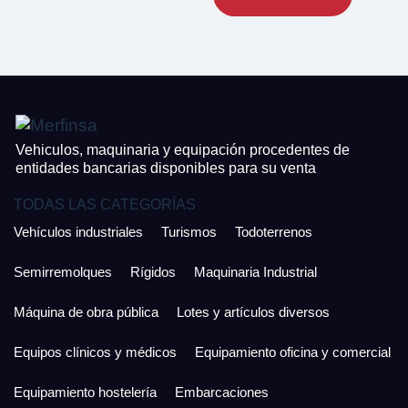
CONTACTO
¿Cuánto es 6 + uno?
926 25 08 86
¿Cuánto es 3 + uno?
Acepto la Política de Privacidad y las Condiciones de Uso.
Antes de enviar lee las
Condiciones de Uso
y la
Política de Privacidad
, y a
Acepto la
Política de Privacidad
.
continuación confirma que estás de acuerdo con ambas.
Vehiculos, maquinaria y equipación procedentes de
entidades bancarias disponibles para su venta
TODAS LAS CATEGORÍAS
Vehículos industriales
Turismos
Todoterrenos
Semirremolques
Rígidos
Maquinaria Industrial
Máquina de obra pública
Lotes y artículos diversos
Equipos clínicos y médicos
Equipamiento oficina y comercial
Equipamiento hostelería
Embarcaciones