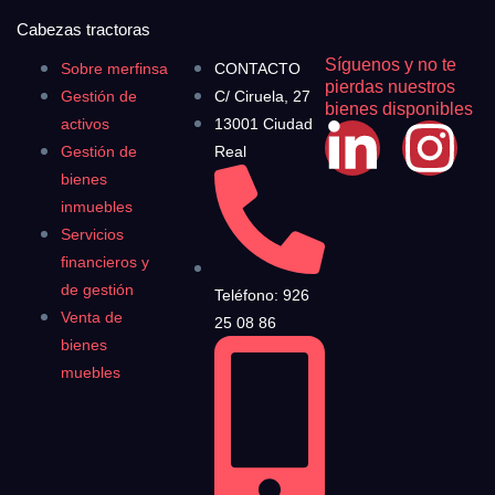
Cabezas tractoras
Síguenos y no te
Sobre merfinsa
CONTACTO
pierdas nuestros
Gestión de
C/ Ciruela, 27
bienes disponibles
activos
13001 Ciudad
Gestión de
Real
bienes
inmuebles
Servicios
financieros y
de gestión
Teléfono: 926
Venta de
25 08 86
bienes
muebles