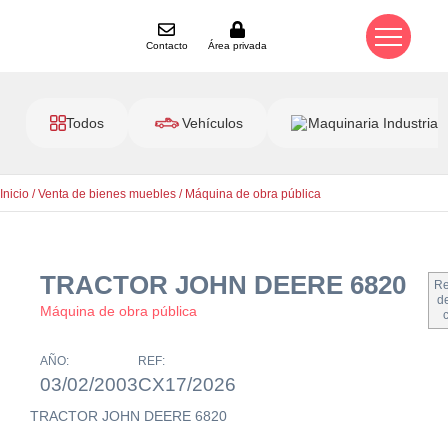
Contacto
Área privada
Todos
Vehículos
Maquinaria Industrial
Inicio
/
Venta de bienes muebles
/
Máquina de obra pública
TRACTOR JOHN DEERE 6820
Re
de
Máquina de obra pública
AÑO:
REF:
03/02/2003
CX17/2026
TRACTOR JOHN DEERE 6820