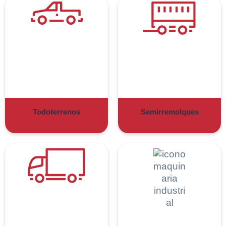
Todoterrenos
Semirremolques