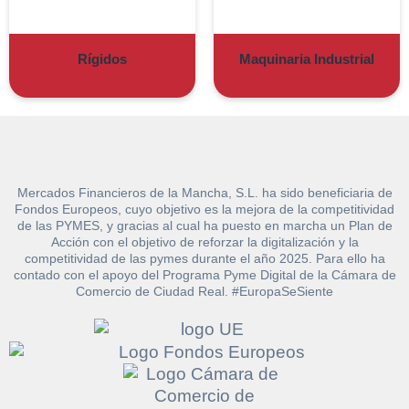
Rígidos
Maquinaria Industrial
Mercados Financieros de la Mancha, S.L. ha sido beneficiaria de
Fondos Europeos, cuyo objetivo es la mejora de la competitividad
de las PYMES, y gracias al cual ha puesto en marcha un Plan de
Acción con el objetivo de reforzar la digitalización y la
competitividad de las pymes durante el año 2025. Para ello ha
contado con el apoyo del Programa Pyme Digital de la Cámara de
Solicitar
Comercio de Ciudad Real. #EuropaSeSiente
Hacer Oferta
documentación
Razón social*
CIF/DNI Ofertante*
sobre la peritación