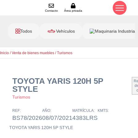
Contacto
Área privada
Todos
Vehículos
Maquinaria Industrial
Inicio
/
Venta de bienes muebles
/
Turismos
TOYOTA YARIS 120H 5P
Re
de
STYLE
Turismos
REF:
AÑO:
MATRÍCULA:
KMTS:
BS78/2026
08/07/2021
4383LRS
TOYOTA YARIS 120H 5P STYLE