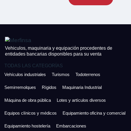
CONTACTO
¿Cuánto es 2 + uno?
926 25 08 86
¿Cuánto es 4 + uno?
Acepto la Política de Privacidad y las Condiciones de Uso.
Antes de enviar lee las
Condiciones de Uso
y la
Política de Privacidad
, y a
Acepto la
Política de Privacidad
.
continuación confirma que estás de acuerdo con ambas.
Vehiculos, maquinaria y equipación procedentes de
entidades bancarias disponibles para su venta
TODAS LAS CATEGORÍAS
Vehículos industriales
Turismos
Todoterrenos
Semirremolques
Rígidos
Maquinaria Industrial
Máquina de obra pública
Lotes y artículos diversos
Equipos clínicos y médicos
Equipamiento oficina y comercial
Equipamiento hostelería
Embarcaciones