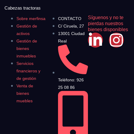
Cabezas tractoras
Síguenos y no te
Sobre merfinsa
CONTACTO
pierdas nuestros
Gestión de
C/ Ciruela, 27
bienes disponibles
activos
13001 Ciudad
Gestión de
Real
bienes
inmuebles
Servicios
financieros y
de gestión
Teléfono: 926
Venta de
25 08 86
bienes
muebles