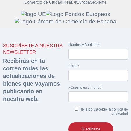
Comercio de Ciudad Real. #EuropaSeSiente
Solicitar
Hacer Oferta
documentación
Nombre y Apellidos*
SUSCRÍBETE A NUESTRA
Razón social*
CIF/DNI Ofertante*
NEWSLETTER
sobre la peritación
Recibirás en tu
Email*
correo todas las
Rellene este formulario y recibirá en su email el
Teléfono*
Email*
Sobre Merfinsa
actualizaciones de
enlace para descargar la documentación solicitad
Nombre y Apellidos*
bienes que vayamos
Venta de bienes muebles
¿Cuánto es 5 + uno?
publicando en
Nombre y Apellidos*
nuestra web.
Vehículos
Email*
He leído y acepto la
política de
Maquinaria Industrial
privacidad
Importe en €*
Equipamiento
Teléfono*