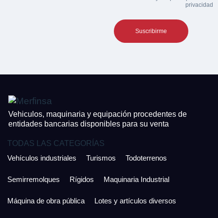
Equipamiento
privacidad
Teléfono*
CONTACTO
¿Cuánto es 4 + uno?
926 25 08 86
¿Cuánto es 2 + uno?
Acepto la Política de Privacidad y las Condiciones de Uso.
Antes de enviar lee las
Condiciones de Uso
y la
Política de Privacidad
, y a
Acepto la
Política de Privacidad
.
continuación confirma que estás de acuerdo con ambas.
Vehiculos, maquinaria y equipación procedentes de
entidades bancarias disponibles para su venta
TODAS LAS CATEGORÍAS
Vehículos industriales
Turismos
Todoterrenos
Semirremolques
Rígidos
Maquinaria Industrial
Máquina de obra pública
Lotes y artículos diversos