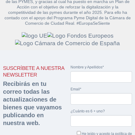
de las PYMES, y gracias al cual ha puesto en marcha un Plan de
Acción con el objetivo de reforzar la digitalización y la
competitividad de las pymes durante el año 2025. Para ello ha
contado con el apoyo del Programa Pyme Digital de la Cámara de
Comercio de Ciudad Real. #EuropaSeSiente
Solicitar
Hacer Oferta
documentación
Razón social*
CIF/DNI Ofertante*
Nombre y Apellidos*
SUSCRÍBETE A NUESTRA
sobre la peritación
NEWSLETTER
Recibirás en tu
Rellene este formulario y recibirá en su email el
Teléfono*
Email*
Sobre Merfinsa
enlace para descargar la documentación solicitad
Email*
correo todas las
Nombre y Apellidos*
actualizaciones de
Venta de bienes muebles
bienes que vayamos
Nombre y Apellidos*
¿Cuánto es 6 + uno?
Vehículos
publicando en
Email*
nuestra web.
Maquinaria Industrial
Importe en €*
He leído y acepto la
política de