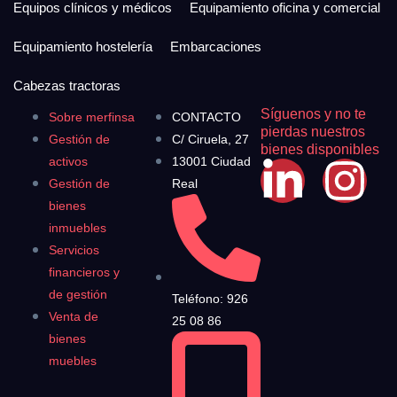
Equipos clínicos y médicos
Equipamiento oficina y comercial
Equipamiento hostelería
Embarcaciones
Cabezas tractoras
Síguenos y no te
Sobre merfinsa
CONTACTO
pierdas nuestros
Gestión de
C/ Ciruela, 27
bienes disponibles
activos
13001 Ciudad
Gestión de
Real
bienes
inmuebles
Servicios
financieros y
de gestión
Teléfono: 926
Venta de
25 08 86
bienes
muebles