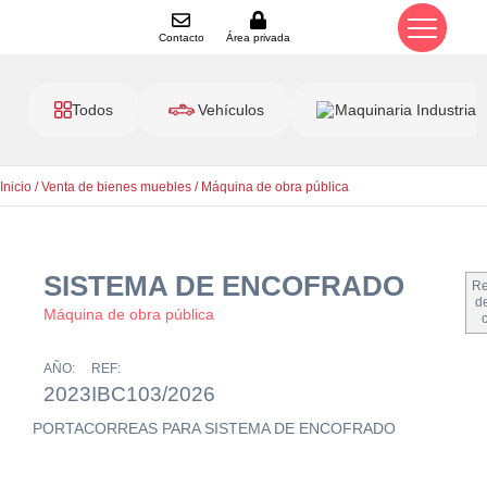
Contacto
Área privada
Todos
Vehículos
Maquinaria Industrial
Inicio
/
Venta de bienes muebles
/
Máquina de obra pública
SISTEMA DE ENCOFRADO
Re
de
Máquina de obra pública
AÑO:
REF:
2023
IBC103/2026
PORTACORREAS PARA SISTEMA DE ENCOFRADO