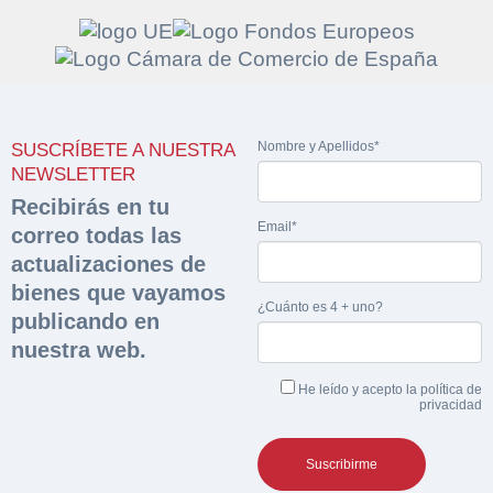
Solicitar
Hacer Oferta
Nombre y Apellidos*
SUSCRÍBETE A NUESTRA
documentación
Razón social*
CIF/DNI Ofertante*
NEWSLETTER
sobre la peritación
Recibirás en tu
Email*
correo todas las
Rellene este formulario y recibirá en su email el
Teléfono*
Email*
actualizaciones de
Sobre Merfinsa
enlace para descargar la documentación solicitad
bienes que vayamos
Nombre y Apellidos*
¿Cuánto es 4 + uno?
Venta de bienes muebles
publicando en
Nombre y Apellidos*
nuestra web.
Vehículos
Email*
He leído y acepto la
política de
Maquinaria Industrial
privacidad
Importe en €*
Equipamiento
Teléfono*