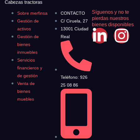
Cabezas tractoras
Síguenos y no te
Sobre merfinsa
CONTACTO
pierdas nuestros
Gestión de
C/ Ciruela, 27
bienes disponibles
activos
13001 Ciudad
Gestión de
Real
bienes
inmuebles
Servicios
financieros y
de gestión
Teléfono: 926
Venta de
25 08 86
bienes
muebles