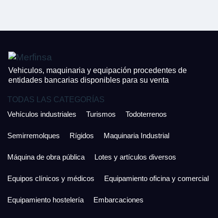
CONTACTO
¿Cuánto es 3 + uno?
926 25 08 86
¿Cuánto es 5 + uno?
Acepto la Política de Privacidad y las Condiciones de Uso.
Antes de enviar lee las
Condiciones de Uso
y la
Política de Privacidad
, y a
Acepto la
Política de Privacidad
.
continuación confirma que estás de acuerdo con ambas.
Vehiculos, maquinaria y equipación procedentes de
entidades bancarias disponibles para su venta
TODAS LAS CATEGORÍAS
Vehículos industriales
Turismos
Todoterrenos
Semirremolques
Rígidos
Maquinaria Industrial
Máquina de obra pública
Lotes y artículos diversos
Equipos clínicos y médicos
Equipamiento oficina y comercial
Equipamiento hostelería
Embarcaciones