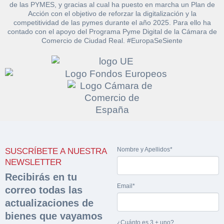
de las PYMES, y gracias al cual ha puesto en marcha un Plan de
Acción con el objetivo de reforzar la digitalización y la
competitividad de las pymes durante el año 2025. Para ello ha
contado con el apoyo del Programa Pyme Digital de la Cámara de
Comercio de Ciudad Real. #EuropaSeSiente
Solicitar
Hacer Oferta
documentación
Razón social*
CIF/DNI Ofertante*
sobre la peritación
Nombre y Apellidos*
SUSCRÍBETE A NUESTRA
Rellene este formulario y recibirá en su email el
Teléfono*
Email*
NEWSLETTER
Sobre Merfinsa
enlace para descargar la documentación solicitad
Recibirás en tu
Nombre y Apellidos*
Email*
Venta de bienes muebles
correo todas las
Nombre y Apellidos*
actualizaciones de
Vehículos
bienes que vayamos
Email*
¿Cuánto es 3 + uno?