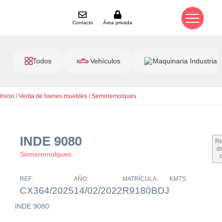
Contacto
Área privada
Todos
Vehículos
Maquinaria Industrial
Inicio
/
Venta de bienes muebles
/
Semirremolques
INDE 9080
Re
de
Semirremolques
REF:
AÑO:
MATRÍCULA:
KMTS:
CX364/2025
14/02/2022
R9180BDJ
INDE 9080