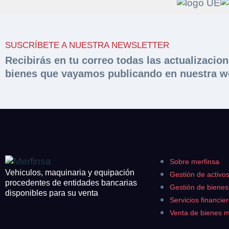
Solicit
Hacer 
SUSCRÍBETE A NUESTRA NEWSLETTER
peritac
Razón social*
Recibirás en tu correo todas las actualizacio
bienes que vayamos publicando en nuestra w
Rellene este formu
documentación sol
Sobre Merfinsa
Teléfono*
Nombre y Apellido
Venta de bienes 
Nombre y Apellido
Email*
Vehículos
Maquinaria Industr
Sobre merfinsa
Teléfono*
Importe en €*
Vehiculos, maquinaria y equipación
Gestión de activo
Equipamiento
procedentes de entidades bancarias
Gestión de biene
disponibles para su venta
CONTACTO
Servicios financie
¿Cuánto es 3 + u
¿Cuánto es 4 + u
Venta de bienes 
926 25 08 86