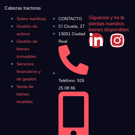
Cabezas tractoras
Síguenos y no te
Sobre merfinsa
CONTACTO
pierdas nuestros
Gestión de
C/ Ciruela, 27
bienes disponibles
activos
13001 Ciudad
Gestión de
Real
bienes
inmuebles
Servicios
financieros y
de gestión
Teléfono: 926
Venta de
25 08 86
bienes
muebles