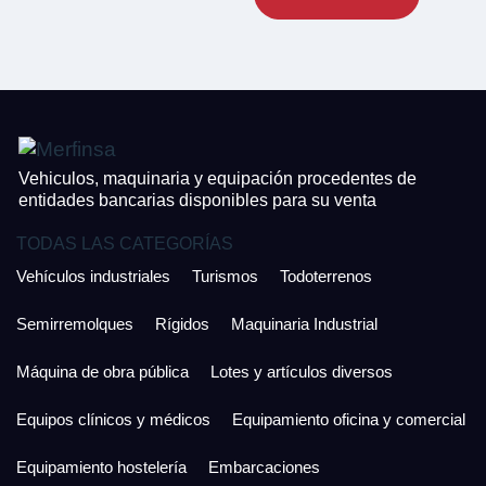
CONTACTO
¿Cuánto es 2 + uno?
926 25 08 86
¿Cuánto es 2 + uno?
Acepto la Política de Privacidad y las Condiciones de Uso.
Antes de enviar lee las
Condiciones de Uso
y la
Política de Privacidad
, y a
Acepto la
Política de Privacidad
.
continuación confirma que estás de acuerdo con ambas.
Vehiculos, maquinaria y equipación procedentes de
entidades bancarias disponibles para su venta
TODAS LAS CATEGORÍAS
Vehículos industriales
Turismos
Todoterrenos
Semirremolques
Rígidos
Maquinaria Industrial
Máquina de obra pública
Lotes y artículos diversos
Equipos clínicos y médicos
Equipamiento oficina y comercial
Equipamiento hostelería
Embarcaciones