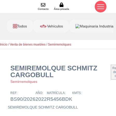
Contacto
Área privada
Todos
Vehículos
Maquinaria Industrial
Inicio
/
Venta de bienes muebles
/
Semirremolques
SEMIREMOLQUE SCHMITZ
Re
de
CARGOBULL
Semirremolques
REF:
AÑO:
MATRÍCULA:
KMTS:
BS90/2026
2022
R5456BDK
SEMIREMOLQUE SCHMITZ CARGOBULL