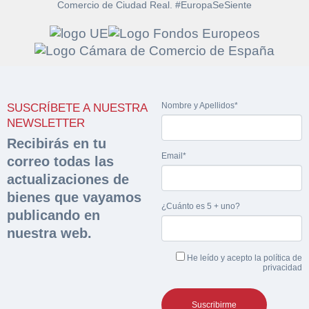
Comercio de Ciudad Real. #EuropaSeSiente
Solicitar
Hacer Oferta
documentación
Nombre y Apellidos*
SUSCRÍBETE A NUESTRA
Razón social*
CIF/DNI Ofertante*
NEWSLETTER
sobre la peritación
Recibirás en tu
Email*
correo todas las
Rellene este formulario y recibirá en su email el
Teléfono*
Email*
Sobre Merfinsa
actualizaciones de
enlace para descargar la documentación solicitad
Nombre y Apellidos*
bienes que vayamos
Venta de bienes muebles
¿Cuánto es 5 + uno?
publicando en
Nombre y Apellidos*
nuestra web.
Vehículos
Email*
He leído y acepto la
política de
Maquinaria Industrial
privacidad
Importe en €*
Equipamiento
Teléfono*