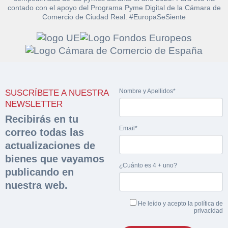
contado con el apoyo del Programa Pyme Digital de la Cámara de
Comercio de Ciudad Real. #EuropaSeSiente
Solicitar
Hacer Oferta
documentación
Nombre y Apellidos*
SUSCRÍBETE A NUESTRA
Razón social*
CIF/DNI Ofertante*
NEWSLETTER
sobre la peritación
Recibirás en tu
Rellene este formulario y recibirá en su email el
Email*
Teléfono*
Email*
correo todas las
Sobre Merfinsa
enlace para descargar la documentación solicitad
actualizaciones de
Nombre y Apellidos*
Venta de bienes muebles
bienes que vayamos
¿Cuánto es 4 + uno?
Nombre y Apellidos*
publicando en
Vehículos
nuestra web.
Email*
Maquinaria Industrial
He leído y acepto la
política de
Importe en €*
privacidad
Equipamiento
Teléfono*