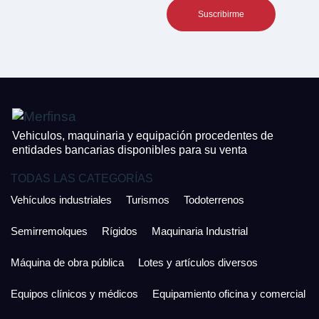
CONTACTO
¿Cuánto es 4 + uno?
926 25 08 86
¿Cuánto es 6 + uno?
Acepto la Política de Privacidad y las Condiciones de Uso.
Antes de enviar lee las
Condiciones de Uso
y la
Política de Privacidad
, y a
Acepto la
Política de Privacidad
.
continuación confirma que estás de acuerdo con ambas.
Vehiculos, maquinaria y equipación procedentes de
entidades bancarias disponibles para su venta
TODAS LAS CATEGORÍAS
Vehículos industriales
Turismos
Todoterrenos
Semirremolques
Rígidos
Maquinaria Industrial
Máquina de obra pública
Lotes y artículos diversos
Equipos clínicos y médicos
Equipamiento oficina y comercial