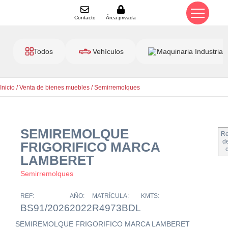
Contacto
Área privada
Todos
Vehículos
Maquinaria Industrial
Inicio
/
Venta de bienes muebles
/
Semirremolques
SEMIREMOLQUE
Re
de
FRIGORIFICO MARCA
LAMBERET
Semirremolques
REF:
AÑO:
MATRÍCULA:
KMTS:
BS91/2026
2022
R4973BDL
SEMIREMOLQUE FRIGORIFICO MARCA LAMBERET