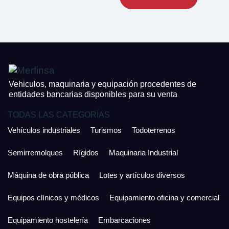
CONTACTO
¿Cuánto es 4 + uno?
926 25 08 86
¿Cuánto es 2 + uno?
Acepto la Política de Privacidad y las Condiciones de Uso.
Antes de enviar lee las
Condiciones de Uso
y la
Política de Privacidad
, y a
Acepto la
Política de Privacidad
.
continuación confirma que estás de acuerdo con ambas.
Vehiculos, maquinaria y equipación procedentes de
entidades bancarias disponibles para su venta
TODAS LAS CATEGORÍAS
Vehículos industriales
Turismos
Todoterrenos
Semirremolques
Rígidos
Maquinaria Industrial
Máquina de obra pública
Lotes y artículos diversos
Equipos clínicos y médicos
Equipamiento oficina y comercial
Equipamiento hostelería
Embarcaciones