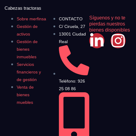
Cabezas tractoras
Síguenos y no te
Sobre merfinsa
CONTACTO
pierdas nuestros
Gestión de
C/ Ciruela, 27
bienes disponibles
activos
13001 Ciudad
Gestión de
Real
bienes
inmuebles
Servicios
financieros y
de gestión
Teléfono: 926
Venta de
25 08 86
bienes
muebles