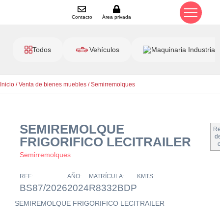
Contacto
Área privada
Todos
Vehículos
Maquinaria Industrial
Inicio
/
Venta de bienes muebles
/
Semirremolques
SEMIREMOLQUE
Re
de
FRIGORIFICO LECITRAILER
Semirremolques
REF:
AÑO:
MATRÍCULA:
KMTS:
BS87/2026
2024
R8332BDP
SEMIREMOLQUE FRIGORIFICO LECITRAILER