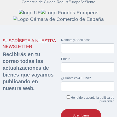
Comercio de Ciudad Real. #EuropaSeSiente
Solicitar
Hacer Oferta
documentación
Nombre y Apellidos*
SUSCRÍBETE A NUESTRA
Razón social*
CIF/DNI Ofertante*
NEWSLETTER
sobre la peritación
Recibirás en tu
Email*
correo todas las
Rellene este formulario y recibirá en su email el
Teléfono*
Email*
Sobre Merfinsa
actualizaciones de
enlace para descargar la documentación solicitad
Nombre y Apellidos*
bienes que vayamos
Venta de bienes muebles
¿Cuánto es 4 + uno?
publicando en
Nombre y Apellidos*
nuestra web.
Vehículos
Email*
He leído y acepto la
política de
Maquinaria Industrial
privacidad
Importe en €*
Equipamiento
Teléfono*