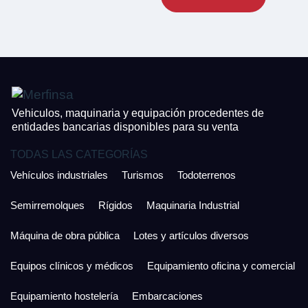
CONTACTO
¿Cuánto es 5 + uno?
926 25 08 86
¿Cuánto es 4 + uno?
Acepto la Política de Privacidad y las Condiciones de Uso.
Antes de enviar lee las
Condiciones de Uso
y la
Política de Privacidad
, y a
Acepto la
Política de Privacidad
.
continuación confirma que estás de acuerdo con ambas.
Vehiculos, maquinaria y equipación procedentes de
entidades bancarias disponibles para su venta
TODAS LAS CATEGORÍAS
Vehículos industriales
Turismos
Todoterrenos
Semirremolques
Rígidos
Maquinaria Industrial
Máquina de obra pública
Lotes y artículos diversos
Equipos clínicos y médicos
Equipamiento oficina y comercial
Equipamiento hostelería
Embarcaciones