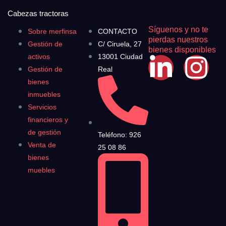
Cabezas tractoras
Síguenos y no te
Sobre merfinsa
CONTACTO
pierdas nuestros
Gestión de
C/ Ciruela, 27
bienes disponibles
activos
13001 Ciudad
Gestión de
Real
bienes
inmuebles
Servicios
financieros y
de gestión
Teléfono: 926
Venta de
25 08 86
bienes
muebles