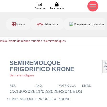
Contacto
Área privada
Todos
Vehículos
Maquinaria Industrial
Inicio
/
Venta de bienes muebles
/
Semirremolques
SEMIREMOLQUE
Re
de
FRIGORIFICO KRONE
Semirremolques
REF:
AÑO:
MATRÍCULA:
KMTS:
CX130/2026
11/02/2025
R2040BDS
SEMIREMOLQUE FRIGORIFICO KRONE