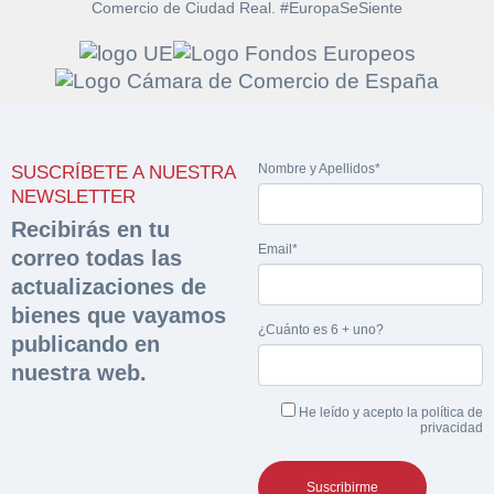
Comercio de Ciudad Real. #EuropaSeSiente
Solicitar
Hacer Oferta
documentación
Nombre y Apellidos*
SUSCRÍBETE A NUESTRA
Razón social*
CIF/DNI Ofertante*
NEWSLETTER
sobre la peritación
Recibirás en tu
Email*
correo todas las
Rellene este formulario y recibirá en su email el
Teléfono*
Email*
Sobre Merfinsa
actualizaciones de
enlace para descargar la documentación solicitad
Nombre y Apellidos*
bienes que vayamos
Venta de bienes muebles
¿Cuánto es 6 + uno?
publicando en
Nombre y Apellidos*
nuestra web.
Vehículos
Email*
He leído y acepto la
política de
Maquinaria Industrial
privacidad
Importe en €*
Equipamiento
Teléfono*