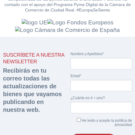
contado con el apoyo del Programa Pyme Digital de la Cámara de
Comercio de Ciudad Real. #EuropaSeSiente
Solicitar
Hacer Oferta
documentación
Razón social*
CIF/DNI Ofertante*
Nombre y Apellidos*
SUSCRÍBETE A NUESTRA
sobre la peritación
NEWSLETTER
Recibirás en tu
Rellene este formulario y recibirá en su email el
Teléfono*
Email*
Email*
enlace para descargar la documentación solicitad
correo todas las
Sobre Merfinsa
Nombre y Apellidos*
actualizaciones de
Venta de bienes muebles
bienes que vayamos
Nombre y Apellidos*
¿Cuánto es 4 + uno?
publicando en
Vehículos
Email*
nuestra web.
Importe en €*
Maquinaria Industrial
He leído y acepto la
política de
privacidad
Teléfono*
Equipamiento