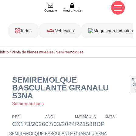
Contacto
Área privada
Todos
Vehículos
Maquinaria Industrial
Inicio
/
Venta de bienes muebles
/
Semirremolques
SEMIREMOLQUE
Re
de
BASCULANTE GRANALU
S3NA
Semirremolques
REF:
AÑO:
MATRÍCULA:
KMTS:
CX173/2026
07/03/2024
R2158BDP
SEMIREMOLQUE BASCULANTE GRANALU S3NA