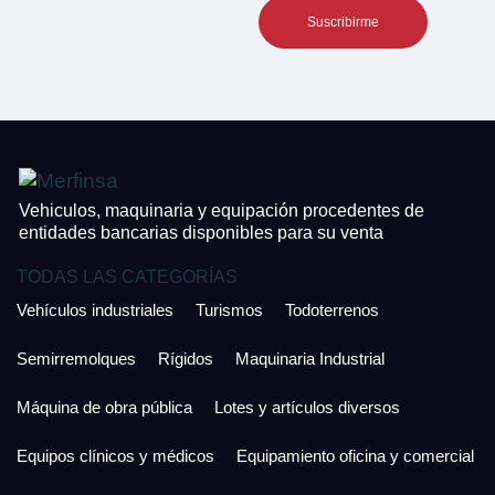
¿Cuánto es 5 + uno?
CONTACTO
¿Cuánto es 5 + uno?
926 25 08 86
Acepto la Política de Privacidad y las Condiciones de Uso.
Antes de enviar lee las
Condiciones de Uso
y la
Política de Privacidad
, y a
Acepto la
Política de Privacidad
.
continuación confirma que estás de acuerdo con ambas.
Vehiculos, maquinaria y equipación procedentes de
entidades bancarias disponibles para su venta
TODAS LAS CATEGORÍAS
Vehículos industriales
Turismos
Todoterrenos
Semirremolques
Rígidos
Maquinaria Industrial
Máquina de obra pública
Lotes y artículos diversos
Equipos clínicos y médicos
Equipamiento oficina y comercial