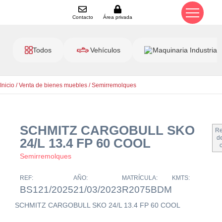
Contacto
Área privada
Todos
Vehículos
Maquinaria Industrial
Inicio
/
Venta de bienes muebles
/
Semirremolques
SCHMITZ CARGOBULL SKO
Re
de
24/L 13.4 FP 60 COOL
Semirremolques
REF:
AÑO:
MATRÍCULA:
KMTS:
BS121/2025
21/03/2023
R2075BDM
SCHMITZ CARGOBULL SKO 24/L 13.4 FP 60 COOL