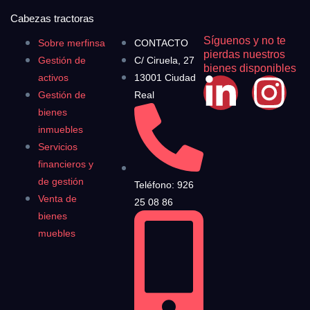
Cabezas tractoras
Síguenos y no te
Sobre merfinsa
CONTACTO
pierdas nuestros
Gestión de
C/ Ciruela, 27
bienes disponibles
activos
13001 Ciudad
Gestión de
Real
bienes
inmuebles
Servicios
financieros y
de gestión
Teléfono: 926
Venta de
25 08 86
bienes
muebles