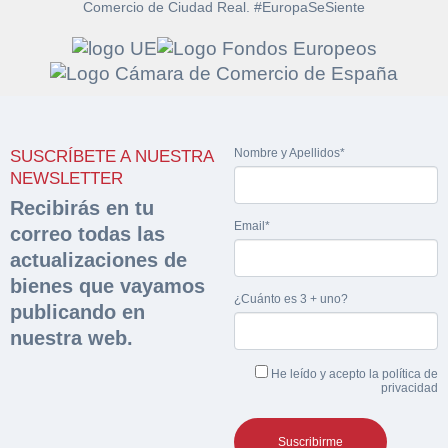
Comercio de Ciudad Real. #EuropaSeSiente
Solicitar
Hacer Oferta
documentación
Nombre y Apellidos*
SUSCRÍBETE A NUESTRA
Razón social*
CIF/DNI Ofertante*
NEWSLETTER
sobre la peritación
Recibirás en tu
Email*
correo todas las
Rellene este formulario y recibirá en su email el
Teléfono*
Email*
Sobre Merfinsa
actualizaciones de
enlace para descargar la documentación solicitad
Nombre y Apellidos*
bienes que vayamos
Venta de bienes muebles
¿Cuánto es 3 + uno?
publicando en
Nombre y Apellidos*
nuestra web.
Vehículos
Email*
He leído y acepto la
política de
Maquinaria Industrial
privacidad
Importe en €*
Equipamiento
Teléfono*