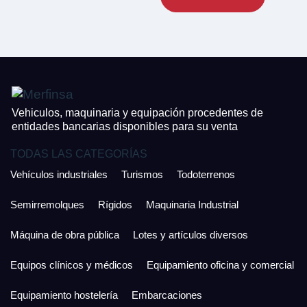
CONTACTO
¿Cuánto es 5 + uno?
926 25 08 86
¿Cuánto es 6 + uno?
Acepto la Política de Privacidad y las Condiciones de Uso.
Antes de enviar lee las
Condiciones de Uso
y la
Política de Privacidad
, y a
Acepto la
Política de Privacidad
.
continuación confirma que estás de acuerdo con ambas.
Vehiculos, maquinaria y equipación procedentes de
entidades bancarias disponibles para su venta
TODAS LAS CATEGORÍAS
Vehículos industriales
Turismos
Todoterrenos
Semirremolques
Rígidos
Maquinaria Industrial
Máquina de obra pública
Lotes y artículos diversos
Equipos clínicos y médicos
Equipamiento oficina y comercial
Equipamiento hostelería
Embarcaciones