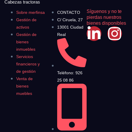
Cabezas tractoras
Síguenos y no te
Sobre merfinsa
CONTACTO
pierdas nuestros
Gestión de
C/ Ciruela, 27
bienes disponibles
activos
13001 Ciudad
Gestión de
Real
bienes
inmuebles
Servicios
financieros y
de gestión
Teléfono: 926
Venta de
25 08 86
bienes
muebles