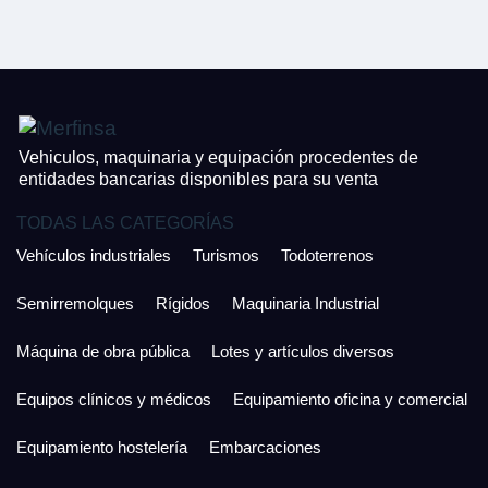
CONTACTO
¿Cuánto es 6 + uno?
926 25 08 86
¿Cuánto es 2 + uno?
Acepto la Política de Privacidad y las Condiciones de Uso.
Antes de enviar lee las
Condiciones de Uso
y la
Política de Privacidad
, y a
Acepto la
Política de Privacidad
.
continuación confirma que estás de acuerdo con ambas.
Vehiculos, maquinaria y equipación procedentes de
entidades bancarias disponibles para su venta
TODAS LAS CATEGORÍAS
Vehículos industriales
Turismos
Todoterrenos
Semirremolques
Rígidos
Maquinaria Industrial
Máquina de obra pública
Lotes y artículos diversos
Equipos clínicos y médicos
Equipamiento oficina y comercial
Equipamiento hostelería
Embarcaciones