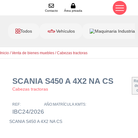
Contacto
Área privada
Todos
Vehículos
Maquinaria Industrial
Inicio
/
Venta de bienes muebles
/
Cabezas tractoras
SCANIA S450 A 4X2 NA CS
Re
de
Cabezas tractoras
REF:
AÑO:
MATRÍCULA:
KMTS:
IBC24/2026
SCANIA S450 A 4X2 NA CS