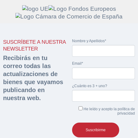
Solicitar
Hacer Oferta
Nombre y Apellidos*
SUSCRÍBETE A NUESTRA
documentación
Razón social*
CIF/DNI Ofertante*
NEWSLETTER
sobre la peritación
Recibirás en tu
Email*
correo todas las
Rellene este formulario y recibirá en su email el
Teléfono*
Email*
actualizaciones de
Sobre Merfinsa
enlace para descargar la documentación solicitad
bienes que vayamos
Nombre y Apellidos*
¿Cuánto es 3 + uno?
Venta de bienes muebles
publicando en
Nombre y Apellidos*
nuestra web.
Vehículos
Email*
He leído y acepto la
política de
Maquinaria Industrial
privacidad
Importe en €*
Equipamiento
Teléfono*