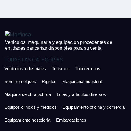
CONTACTO
¿Cuánto es 5 + uno?
926 25 08 86
¿Cuánto es 5 + uno?
Acepto la Política de Privacidad y las Condiciones de Uso.
Antes de enviar lee las
Condiciones de Uso
y la
Política de Privacidad
, y a
Acepto la
Política de Privacidad
.
continuación confirma que estás de acuerdo con ambas.
Vehiculos, maquinaria y equipación procedentes de
entidades bancarias disponibles para su venta
TODAS LAS CATEGORÍAS
Vehículos industriales
Turismos
Todoterrenos
Semirremolques
Rígidos
Maquinaria Industrial
Máquina de obra pública
Lotes y artículos diversos
Equipos clínicos y médicos
Equipamiento oficina y comercial
Equipamiento hostelería
Embarcaciones