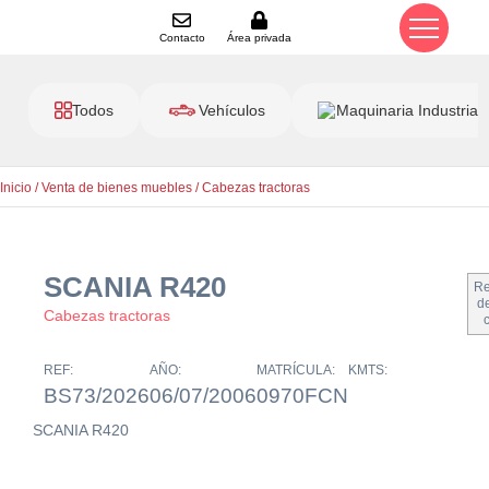
Contacto
Área privada
Todos
Vehículos
Maquinaria Industrial
Inicio
/
Venta de bienes muebles
/
Cabezas tractoras
SCANIA R420
Re
de
Cabezas tractoras
REF:
AÑO:
MATRÍCULA:
KMTS:
BS73/2026
06/07/2006
0970FCN
SCANIA R420