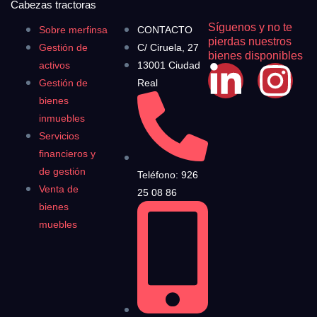
Cabezas tractoras
Síguenos y no te
Sobre merfinsa
CONTACTO
pierdas nuestros
Gestión de
C/ Ciruela, 27
bienes disponibles
activos
13001 Ciudad
Gestión de
Real
bienes
inmuebles
Servicios
financieros y
de gestión
Teléfono: 926
Venta de
25 08 86
bienes
muebles