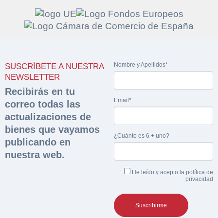
Solicitar
Hacer Oferta
Nombre y Apellidos*
SUSCRÍBETE A NUESTRA
documentación
Razón social*
CIF/DNI Ofertante*
NEWSLETTER
sobre la peritación
Recibirás en tu
Email*
correo todas las
Rellene este formulario y recibirá en su email el
Teléfono*
Email*
actualizaciones de
Sobre Merfinsa
enlace para descargar la documentación solicitad
bienes que vayamos
Nombre y Apellidos*
¿Cuánto es 6 + uno?
Venta de bienes muebles
publicando en
Nombre y Apellidos*
nuestra web.
Vehículos
Email*
He leído y acepto la
política de
Maquinaria Industrial
privacidad
Importe en €*
Equipamiento
Teléfono*