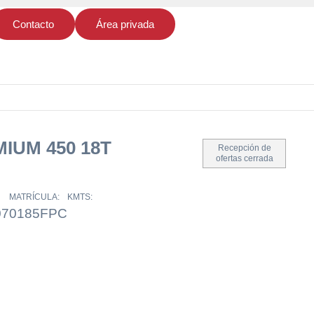
Contacto
Área privada
IUM 450 18T
Recepción de
ofertas cerrada
MATRÍCULA:
KMTS:
07
0185FPC