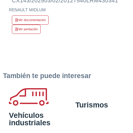
CX143/2025
03/02/2012
7540LRM
430341
RENAULT MIDLUM
Ver documentacion
Ver peritación
También te puede interesar
Turismos
Vehículos
industriales