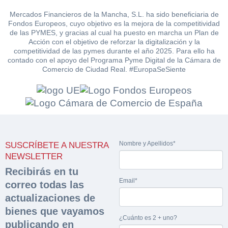
Mercados Financieros de la Mancha, S.L. ha sido beneficiaria de
Fondos Europeos, cuyo objetivo es la mejora de la competitividad
de las PYMES, y gracias al cual ha puesto en marcha un Plan de
Acción con el objetivo de reforzar la digitalización y la
competitividad de las pymes durante el año 2025. Para ello ha
contado con el apoyo del Programa Pyme Digital de la Cámara de
Comercio de Ciudad Real. #EuropaSeSiente
Solicitar
Hacer Oferta
documentación
Razón social*
CIF/DNI Ofertante*
sobre la peritación
Nombre y Apellidos*
SUSCRÍBETE A NUESTRA
Rellene este formulario y recibirá en su email el
Teléfono*
Email*
NEWSLETTER
enlace para descargar la documentación solicitad
Sobre Merfinsa
Recibirás en tu
Nombre y Apellidos*
Email*
correo todas las
Venta de bienes muebles
Nombre y Apellidos*
actualizaciones de
Vehículos
Email*
bienes que vayamos
¿Cuánto es 2 + uno?
publicando en
Importe en €*