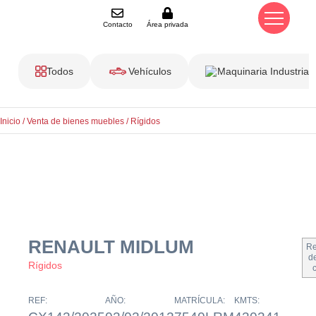
Contacto
Área privada
Todos
Vehículos
Maquinaria Industrial
Inicio
/
Venta de bienes muebles
/
Rígidos
RENAULT MIDLUM
Re
de
Rígidos
REF:
AÑO:
MATRÍCULA:
KMTS: