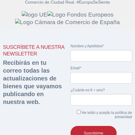
Comercio de Ciudad Real. #EuropaSeSiente
Solicitar
Hacer Oferta
documentación
Nombre y Apellidos*
SUSCRÍBETE A NUESTRA
Razón social*
CIF/DNI Ofertante*
NEWSLETTER
sobre la peritación
Recibirás en tu
Email*
correo todas las
Rellene este formulario y recibirá en su email el
Teléfono*
Email*
Sobre Merfinsa
actualizaciones de
enlace para descargar la documentación solicitad
Nombre y Apellidos*
bienes que vayamos
Venta de bienes muebles
¿Cuánto es 6 + uno?
publicando en
Nombre y Apellidos*
nuestra web.
Vehículos
Email*
He leído y acepto la
política de
Maquinaria Industrial
privacidad
Importe en €*
Equipamiento
Teléfono*