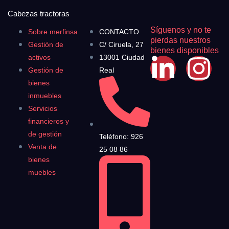
Cabezas tractoras
Síguenos y no te
Sobre merfinsa
CONTACTO
pierdas nuestros
Gestión de
C/ Ciruela, 27
bienes disponibles
activos
13001 Ciudad
Gestión de
Real
bienes
inmuebles
Servicios
financieros y
de gestión
Teléfono: 926
Venta de
25 08 86
bienes
muebles