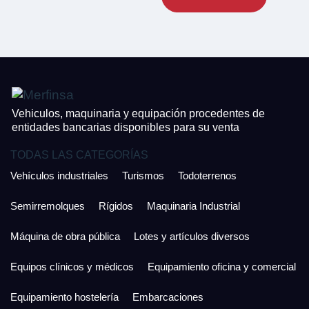
CONTACTO
¿Cuánto es 6 + uno?
926 25 08 86
¿Cuánto es 2 + uno?
Acepto la Política de Privacidad y las Condiciones de Uso.
Antes de enviar lee las
Condiciones de Uso
y la
Política de Privacidad
, y a
Acepto la
Política de Privacidad
.
continuación confirma que estás de acuerdo con ambas.
Vehiculos, maquinaria y equipación procedentes de
entidades bancarias disponibles para su venta
TODAS LAS CATEGORÍAS
Vehículos industriales
Turismos
Todoterrenos
Semirremolques
Rígidos
Maquinaria Industrial
Máquina de obra pública
Lotes y artículos diversos
Equipos clínicos y médicos
Equipamiento oficina y comercial
Equipamiento hostelería
Embarcaciones