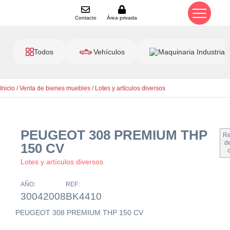
Contacto
Área privada
Todos
Vehículos
Maquinaria Industrial
Inicio
/
Venta de bienes muebles
/
Lotes y artículos diversos
PEUGEOT 308 PREMIUM THP
Re
de
150 CV
Lotes y artículos diversos
AÑO:
REF:
30042008
BK4410
PEUGEOT 308 PREMIUM THP 150 CV