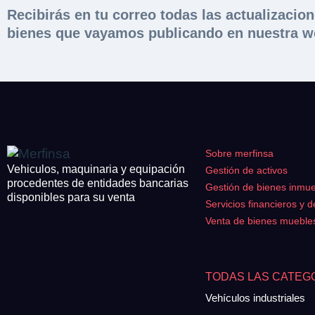
Recibirás en tu correo todas las actualizacio
bienes que vayamos publicando en nuestra w
Sobre merfinsa
Vehiculos, maquinaria y equipación
Gestión de activos
procedentes de entidades bancarias
Gestión de bienes inmu
disponibles para su venta
Servicios financieros y d
Venta de bienes mueble
TODAS LAS CATEG
Vehículos industriales