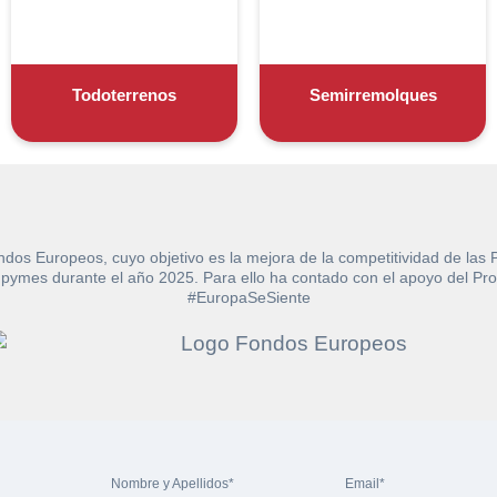
s*
muebles
s*
Todoterrenos
Semirremolques
ial
no?
no?
ndos Europeos, cuyo objetivo es la mejora de la competitividad de las
e las pymes durante el año 2025. Para ello ha contado con el apoyo de
#EuropaSeSiente
tica de Privacidad
.
rivacidad y las Condiciones de Uso.
ndiciones de Uso
y la
Política de Privacidad
, y a continuación confirma que estás
Nombre y Apellidos*
Email*