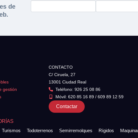
nes de
eb.
CONTACTO
C/ Ciruela, 27
ebles
13001 Ciudad Real
e gestión
Teléfono: 926 25 08 86
s
Móvil: 620 85 16 89 / 609 89 12 59
Contactar
ORÍAS
Turismos
Todoterrenos
Semirremolques
Rígidos
Maquinar