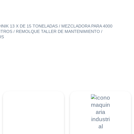
IK 13 X DE 15 TONELADAS / MEZCLADORA PARA 4000
ITROS / REMOLQUE TALLER DE MANTENIMIENTO /
OS
re la
 la