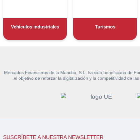
Nombre y Apellido
Venta de bienes 
Nombre y Apellido
Email*
Vehículos
Vehículos industriales
Turismos
Maquinaria Industr
Teléfono*
Importe en €*
Equipamiento
CONTACTO
¿Cuánto es 3 + u
¿Cuánto es 6 + u
926 25 08 86
Mercados Financieros de la Mancha, S.L. ha sido beneficiaria de Fo
el objetivo de reforzar la digitalización y la competitividad d
Acepto la
Polí
Acepto la Política de P
Antes de enviar lee las
Co
SUSCRÍBETE A NUESTRA NEWSLETTER