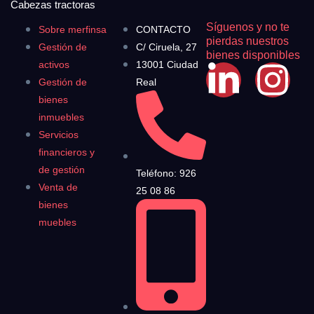
Cabezas tractoras
Síguenos y no te
Sobre merfinsa
CONTACTO
pierdas nuestros
Gestión de
C/ Ciruela, 27
bienes disponibles
activos
13001 Ciudad
Gestión de
Real
bienes
inmuebles
Servicios
financieros y
de gestión
Teléfono: 926
Venta de
25 08 86
bienes
muebles