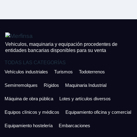
CONTACTO
¿Cuánto es 6 + uno?
926 25 08 86
¿Cuánto es 6 + uno?
Acepto la Política de Privacidad y las Condiciones de Uso.
Antes de enviar lee las
Condiciones de Uso
y la
Política de Privacidad
, y a
Acepto la
Política de Privacidad
.
continuación confirma que estás de acuerdo con ambas.
Vehiculos, maquinaria y equipación procedentes de
entidades bancarias disponibles para su venta
TODAS LAS CATEGORÍAS
Vehículos industriales
Turismos
Todoterrenos
Semirremolques
Rígidos
Maquinaria Industrial
Máquina de obra pública
Lotes y artículos diversos
Equipos clínicos y médicos
Equipamiento oficina y comercial
Equipamiento hostelería
Embarcaciones