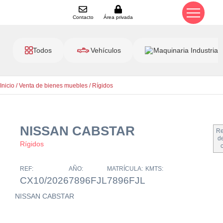
Contacto
Área privada
Todos
Vehículos
Maquinaria Industrial
Inicio
/
Venta de bienes muebles
/
Rígidos
NISSAN CABSTAR
Re
de
Rígidos
REF:
AÑO:
MATRÍCULA:
KMTS:
CX10/2026
7896FJL
7896FJL
NISSAN CABSTAR