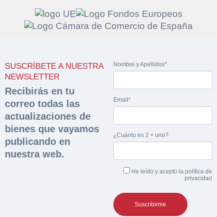
Solicitar
Hacer Oferta
Nombre y Apellidos*
SUSCRÍBETE A NUESTRA
documentación
Razón social*
CIF/DNI Ofertante*
NEWSLETTER
sobre la peritación
Recibirás en tu
Email*
correo todas las
Rellene este formulario y recibirá en su email el
Teléfono*
Email*
actualizaciones de
Sobre Merfinsa
enlace para descargar la documentación solicitad
bienes que vayamos
Nombre y Apellidos*
¿Cuánto es 2 + uno?
Venta de bienes muebles
publicando en
Nombre y Apellidos*
nuestra web.
Vehículos
Email*
He leído y acepto la
política de
Maquinaria Industrial
privacidad
Importe en €*
Equipamiento
Teléfono*