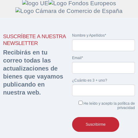
Solicitar
Hacer Oferta
Nombre y Apellidos*
SUSCRÍBETE A NUESTRA
documentación
NEWSLETTER
Razón social*
CIF/DNI Ofertante*
Recibirás en tu
sobre la peritación
Email*
correo todas las
Rellene este formulario y recibirá en su email el
actualizaciones de
Teléfono*
Email*
Sobre Merfinsa
enlace para descargar la documentación solicitad
bienes que vayamos
Nombre y Apellidos*
¿Cuánto es 3 + uno?
publicando en
Venta de bienes muebles
Nombre y Apellidos*
nuestra web.
Vehículos
Email*
He leído y acepto la
política de
privacidad
Maquinaria Industrial
Importe en €*
Equipamiento
Teléfono*
CONTACTO