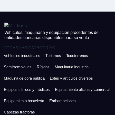
¿Cuánto es 4 + uno?
926 25 08 86
¿Cuánto es 6 + uno?
Acepto la Política de Privacidad y las Condiciones de Uso.
Antes de enviar lee las
Condiciones de Uso
y la
Política de Privacidad
, y a
Acepto la
Política de Privacidad
.
continuación confirma que estás de acuerdo con ambas.
Vehiculos, maquinaria y equipación procedentes de
entidades bancarias disponibles para su venta
TODAS LAS CATEGORÍAS
Vehículos industriales
Turismos
Todoterrenos
Semirremolques
Rígidos
Maquinaria Industrial
Máquina de obra pública
Lotes y artículos diversos
Equipos clínicos y médicos
Equipamiento oficina y comercial
Equipamiento hostelería
Embarcaciones
Cabezas tractoras