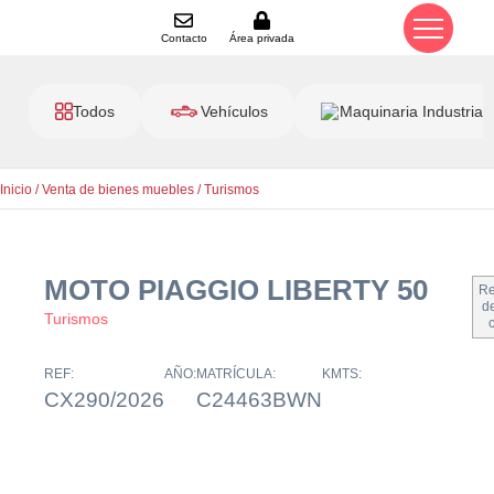
Contacto
Área privada
Todos
Vehículos
Maquinaria Industrial
Inicio
/
Venta de bienes muebles
/
Turismos
MOTO PIAGGIO LIBERTY 50
Re
de
Turismos
REF:
AÑO:
MATRÍCULA:
KMTS:
CX290/2026
C24463BWN