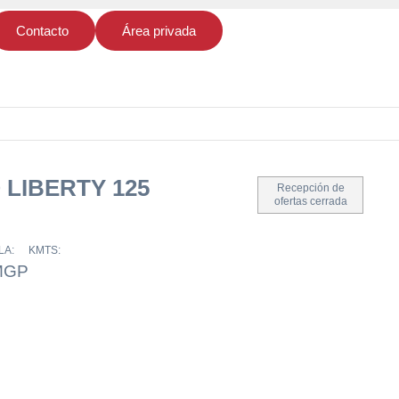
Contacto
Área privada
 LIBERTY 125
Recepción de
ofertas cerrada
LA:
KMTS:
MGP