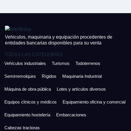
¿Cuánto es 2 + uno?
926 25 08 86
¿Cuánto es 3 + uno?
Acepto la Política de Privacidad y las Condiciones de Uso.
Antes de enviar lee las
Condiciones de Uso
y la
Política de Privacidad
, y a
Acepto la
Política de Privacidad
.
continuación confirma que estás de acuerdo con ambas.
Vehiculos, maquinaria y equipación procedentes de
entidades bancarias disponibles para su venta
TODAS LAS CATEGORÍAS
Vehículos industriales
Turismos
Todoterrenos
Semirremolques
Rígidos
Maquinaria Industrial
Máquina de obra pública
Lotes y artículos diversos
Equipos clínicos y médicos
Equipamiento oficina y comercial
Equipamiento hostelería
Embarcaciones
Cabezas tractoras