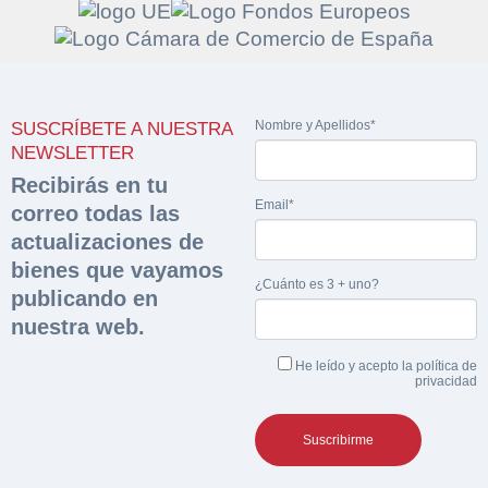
Solicitar
Hacer Oferta
Nombre y Apellidos*
SUSCRÍBETE A NUESTRA
documentación
NEWSLETTER
Razón social*
CIF/DNI Ofertante*
Recibirás en tu
sobre la peritación
Email*
correo todas las
Rellene este formulario y recibirá en su email el
actualizaciones de
Teléfono*
Email*
Sobre Merfinsa
enlace para descargar la documentación solicitad
bienes que vayamos
Nombre y Apellidos*
¿Cuánto es 3 + uno?
publicando en
Venta de bienes muebles
Nombre y Apellidos*
nuestra web.
Vehículos
Email*
He leído y acepto la
política de
privacidad
Maquinaria Industrial
Importe en €*
Equipamiento
Teléfono*
CONTACTO