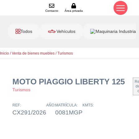
Contacto
Área privada
Todos
Vehículos
Maquinaria Industrial
Inicio
/
Venta de bienes muebles
/
Turismos
MOTO PIAGGIO LIBERTY 125
Re
de
Turismos
REF:
AÑO:
MATRÍCULA:
KMTS:
CX291/2026
0081MGP