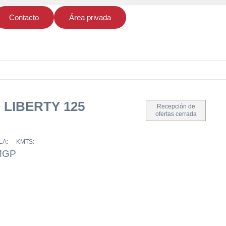
Contacto
Área privada
 LIBERTY 125
Recepción de
ofertas cerrada
LA:
KMTS:
MGP