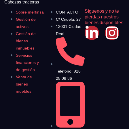
Cabezas tractoras
Síguenos y no te
Sobre merfinsa
CONTACTO
pierdas nuestros
Gestión de
C/ Ciruela, 27
bienes disponibles
activos
13001 Ciudad
Gestión de
Real
bienes
inmuebles
Servicios
financieros y
de gestión
Teléfono: 926
Venta de
25 08 86
bienes
muebles