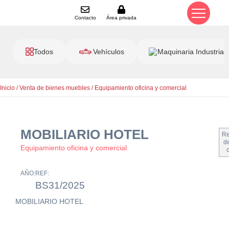
Contacto
Área privada
Todos
Vehículos
Maquinaria Industrial
Inicio
/
Venta de bienes muebles
/
Equipamiento oficina y comercial
MOBILIARIO HOTEL
Re
de
Equipamiento oficina y comercial
AÑO:
REF:
BS31/2025
MOBILIARIO HOTEL