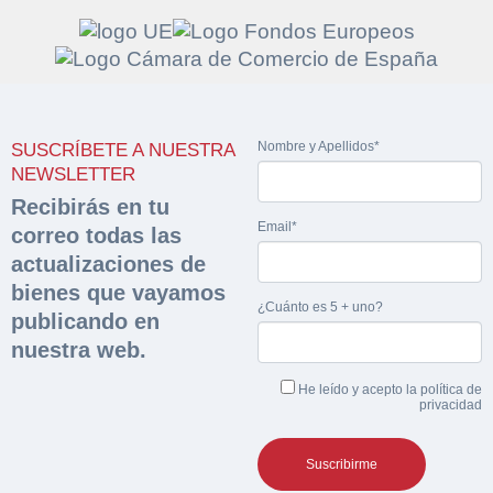
Solicitar
Hacer Oferta
Nombre y Apellidos*
SUSCRÍBETE A NUESTRA
documentación
Razón social*
CIF/DNI Ofertante*
NEWSLETTER
sobre la peritación
Recibirás en tu
Email*
correo todas las
Rellene este formulario y recibirá en su email el
Teléfono*
Email*
actualizaciones de
Sobre Merfinsa
enlace para descargar la documentación solicitad
bienes que vayamos
Nombre y Apellidos*
¿Cuánto es 5 + uno?
Venta de bienes muebles
publicando en
Nombre y Apellidos*
nuestra web.
Vehículos
Email*
He leído y acepto la
política de
Maquinaria Industrial
privacidad
Importe en €*
Equipamiento
Teléfono*