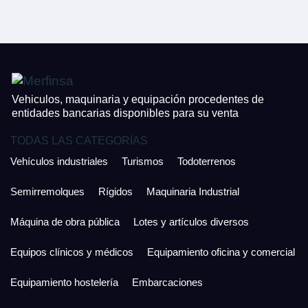
CONTACTO
¿Cuánto es 4 + uno?
926 25 08 86
¿Cuánto es 6 + uno?
Acepto la Política de Privacidad y las Condiciones de Uso.
Antes de enviar lee las
Condiciones de Uso
y la
Política de Privacidad
, y a
Acepto la
Política de Privacidad
.
continuación confirma que estás de acuerdo con ambas.
Vehiculos, maquinaria y equipación procedentes de
entidades bancarias disponibles para su venta
TODAS LAS CATEGORÍAS
Vehículos industriales
Turismos
Todoterrenos
Semirremolques
Rígidos
Maquinaria Industrial
Máquina de obra pública
Lotes y artículos diversos
Equipos clínicos y médicos
Equipamiento oficina y comercial
Equipamiento hostelería
Embarcaciones