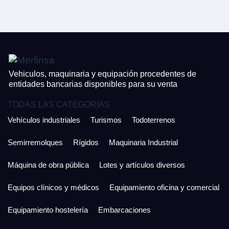
CONTACTO
¿Cuánto es 3 + uno?
926 25 08 86
¿Cuánto es 6 + uno?
Acepto la Política de Privacidad y las Condiciones de Uso.
Antes de enviar lee las
Condiciones de Uso
y la
Política de Privacidad
, y a
Acepto la
Política de Privacidad
.
continuación confirma que estás de acuerdo con ambas.
Vehiculos, maquinaria y equipación procedentes de
entidades bancarias disponibles para su venta
TODAS LAS CATEGORÍAS
Vehículos industriales
Turismos
Todoterrenos
Semirremolques
Rígidos
Maquinaria Industrial
Máquina de obra pública
Lotes y artículos diversos
Equipos clínicos y médicos
Equipamiento oficina y comercial
Equipamiento hostelería
Embarcaciones