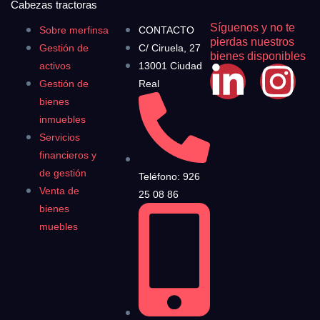
Cabezas tractoras
Síguenos y no te
Sobre merfinsa
CONTACTO
pierdas nuestros
Gestión de
C/ Ciruela, 27
bienes disponibles
activos
13001 Ciudad
Gestión de
Real
bienes
inmuebles
Servicios
financieros y
de gestión
Teléfono: 926
Venta de
25 08 86
bienes
muebles