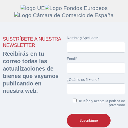
Solicitar
Hacer Oferta
Nombre y Apellidos*
SUSCRÍBETE A NUESTRA
documentación
Razón social*
CIF/DNI Ofertante*
NEWSLETTER
sobre la peritación
Recibirás en tu
Email*
correo todas las
Rellene este formulario y recibirá en su email el
Teléfono*
Email*
actualizaciones de
Sobre Merfinsa
enlace para descargar la documentación solicitad
bienes que vayamos
Nombre y Apellidos*
¿Cuánto es 5 + uno?
Venta de bienes muebles
publicando en
Nombre y Apellidos*
nuestra web.
Vehículos
Email*
He leído y acepto la
política de
Maquinaria Industrial
privacidad
Importe en €*
Equipamiento
Teléfono*