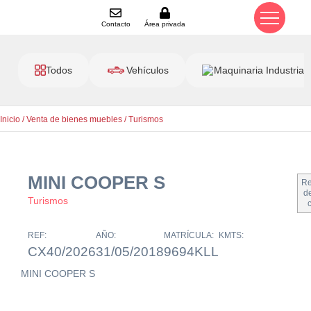
Contacto
Área privada
Todos
Vehículos
Maquinaria Industrial
Inicio
/
Venta de bienes muebles
/
Turismos
MINI COOPER S
Re
de
Turismos
REF:
AÑO:
MATRÍCULA:
KMTS:
CX40/2026
31/05/2018
9694KLL
MINI COOPER S