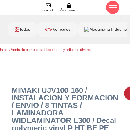
Contacto
Área privada
Todos
Vehículos
Maquinaria Industrial
Inicio
/
Venta de bienes muebles
/
Lotes y artículos diversos
MIMAKI UJV100-160 /
INSTALACION Y FORMACION
/ ENVIO / 8 TINTAS /
LAMINADORA
WIDLAMINATOR L300 / Decal
polymeric vinyl P HT BF PE