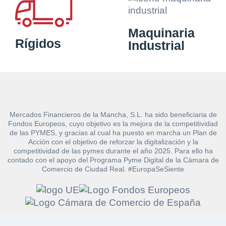
Maquinaria
Rígidos
Industrial
Mercados Financieros de la Mancha, S.L. ha sido beneficiaria de
Fondos Europeos, cuyo objetivo es la mejora de la competitividad
de las PYMES, y gracias al cual ha puesto en marcha un Plan de
Acción con el objetivo de reforzar la digitalización y la
competitividad de las pymes durante el año 2025. Para ello ha
contado con el apoyo del Programa Pyme Digital de la Cámara de
Solicitar
Comercio de Ciudad Real. #EuropaSeSiente
Hacer Oferta
documentación sob
Razón social*
CIF/DNI Ofertante*
la peritación