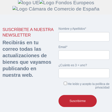
Solicitar
Hacer Oferta
Nombre y Apellidos*
SUSCRÍBETE A NUESTRA
documentación
NEWSLETTER
Razón social*
CIF/DNI Ofertante*
Recibirás en tu
sobre la peritación
Email*
correo todas las
Rellene este formulario y recibirá en su email el
actualizaciones de
Teléfono*
Email*
Sobre Merfinsa
enlace para descargar la documentación solicitad
bienes que vayamos
Nombre y Apellidos*
¿Cuánto es 3 + uno?
publicando en
Venta de bienes muebles
Nombre y Apellidos*
nuestra web.
Vehículos
Email*
He leído y acepto la
política de
privacidad
Maquinaria Industrial
Importe en €*
Equipamiento
Teléfono*
CONTACTO