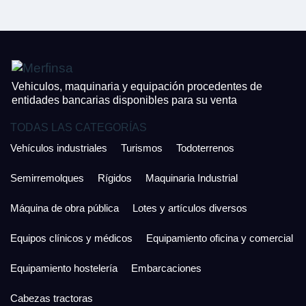
¿Cuánto es 2 + uno?
926 25 08 86
¿Cuánto es 2 + uno?
Acepto la Política de Privacidad y las Condiciones de Uso.
Antes de enviar lee las
Condiciones de Uso
y la
Política de Privacidad
, y a
Acepto la
Política de Privacidad
.
continuación confirma que estás de acuerdo con ambas.
Vehiculos, maquinaria y equipación procedentes de
entidades bancarias disponibles para su venta
TODAS LAS CATEGORÍAS
Vehículos industriales
Turismos
Todoterrenos
Semirremolques
Rígidos
Maquinaria Industrial
Máquina de obra pública
Lotes y artículos diversos
Equipos clínicos y médicos
Equipamiento oficina y comercial
Equipamiento hostelería
Embarcaciones
Cabezas tractoras