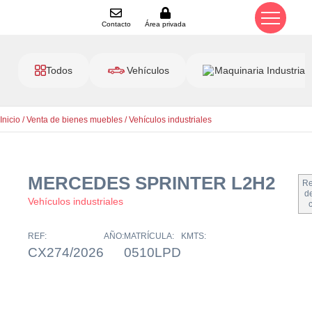
Contacto
Área privada
Todos
Vehículos
Maquinaria Industrial
Inicio
/
Venta de bienes muebles
/
Vehículos industriales
MERCEDES SPRINTER L2H2
Re
de
Vehículos industriales
REF:
AÑO:
MATRÍCULA:
KMTS:
CX274/2026
0510LPD