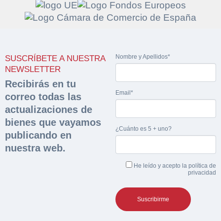
Solicitar
Hacer Oferta
Nombre y Apellidos*
SUSCRÍBETE A NUESTRA
documentación
NEWSLETTER
Razón social*
CIF/DNI Ofertante*
Recibirás en tu
sobre la peritación
Email*
correo todas las
Rellene este formulario y recibirá en su email el
actualizaciones de
Teléfono*
Email*
Sobre Merfinsa
enlace para descargar la documentación solicitad
bienes que vayamos
Nombre y Apellidos*
¿Cuánto es 5 + uno?
publicando en
Venta de bienes muebles
Nombre y Apellidos*
nuestra web.
Vehículos
Email*
He leído y acepto la
política de
privacidad
Maquinaria Industrial
Importe en €*
Equipamiento
Teléfono*
CONTACTO