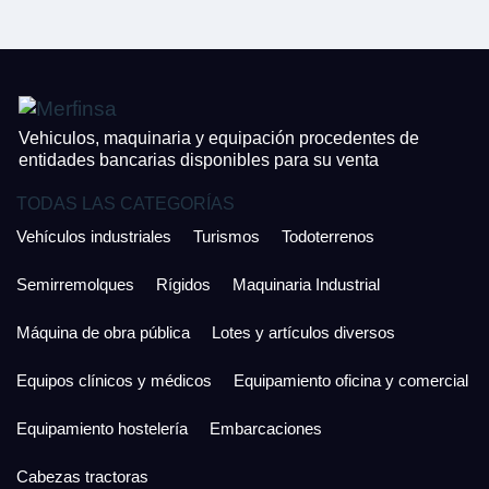
¿Cuánto es 3 + uno?
926 25 08 86
¿Cuánto es 2 + uno?
Acepto la Política de Privacidad y las Condiciones de Uso.
Antes de enviar lee las
Condiciones de Uso
y la
Política de Privacidad
, y a
Acepto la
Política de Privacidad
.
continuación confirma que estás de acuerdo con ambas.
Vehiculos, maquinaria y equipación procedentes de
entidades bancarias disponibles para su venta
TODAS LAS CATEGORÍAS
Vehículos industriales
Turismos
Todoterrenos
Semirremolques
Rígidos
Maquinaria Industrial
Máquina de obra pública
Lotes y artículos diversos
Equipos clínicos y médicos
Equipamiento oficina y comercial
Equipamiento hostelería
Embarcaciones
Cabezas tractoras