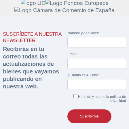
Solicitar
Hacer Oferta
Nombre y Apellidos*
SUSCRÍBETE A NUESTRA
documentación
NEWSLETTER
Razón social*
CIF/DNI Ofertante*
Recibirás en tu
sobre la peritación
Email*
correo todas las
Rellene este formulario y recibirá en su email el
actualizaciones de
Teléfono*
Email*
Sobre Merfinsa
enlace para descargar la documentación solicitad
bienes que vayamos
Nombre y Apellidos*
¿Cuánto es 4 + uno?
publicando en
Venta de bienes muebles
Nombre y Apellidos*
nuestra web.
Vehículos
Email*
He leído y acepto la
política de
privacidad
Maquinaria Industrial
Importe en €*
Equipamiento
Teléfono*
CONTACTO