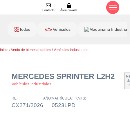
Contacto
Área privada
Todos
Vehículos
Maquinaria Industrial
Inicio
/
Venta de bienes muebles
/
Vehículos industriales
MERCEDES SPRINTER L2H2
Re
de
Vehículos industriales
REF:
AÑO:
MATRÍCULA:
KMTS:
CX271/2026
0523LPD