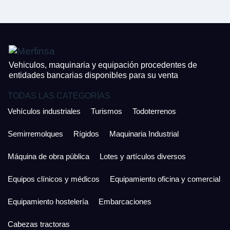
¿Cuánto es 5 + uno?
926 25 08 86
¿Cuánto es 3 + uno?
Acepto la Política de Privacidad y las Condiciones de Uso.
Antes de enviar lee las
Condiciones de Uso
y la
Política de Privacidad
, y a
Acepto la
Política de Privacidad
.
continuación confirma que estás de acuerdo con ambas.
Vehiculos, maquinaria y equipación procedentes de
entidades bancarias disponibles para su venta
TODAS LAS CATEGORÍAS
Vehículos industriales
Turismos
Todoterrenos
Semirremolques
Rígidos
Maquinaria Industrial
Máquina de obra pública
Lotes y artículos diversos
Equipos clínicos y médicos
Equipamiento oficina y comercial
Equipamiento hostelería
Embarcaciones
Cabezas tractoras