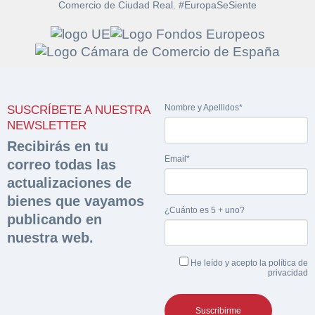
Comercio de Ciudad Real. #EuropaSeSiente
Solicitar
Hacer Oferta
documentación
Nombre y Apellidos*
SUSCRÍBETE A NUESTRA
Razón social*
CIF/DNI Ofertante*
NEWSLETTER
sobre la peritación
Recibirás en tu
Email*
correo todas las
Rellene este formulario y recibirá en su email el
Teléfono*
Email*
Sobre Merfinsa
actualizaciones de
enlace para descargar la documentación solicitad
Nombre y Apellidos*
bienes que vayamos
Venta de bienes muebles
¿Cuánto es 5 + uno?
publicando en
Nombre y Apellidos*
nuestra web.
Vehículos
Email*
He leído y acepto la
política de
Maquinaria Industrial
privacidad
Importe en €*
Equipamiento
Teléfono*