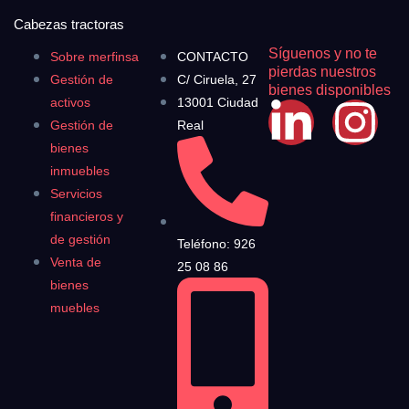
Cabezas tractoras
Síguenos y no te
Sobre merfinsa
CONTACTO
pierdas nuestros
Gestión de
C/ Ciruela, 27
bienes disponibles
activos
13001 Ciudad
Gestión de
Real
bienes
inmuebles
Servicios
financieros y
de gestión
Teléfono: 926
Venta de
25 08 86
bienes
muebles