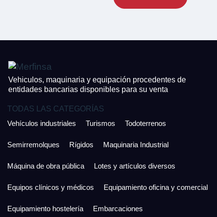
CONTACTO
¿Cuánto es 4 + uno?
926 25 08 86
¿Cuánto es 6 + uno?
Acepto la Política de Privacidad y las Condiciones de Uso.
Antes de enviar lee las
Condiciones de Uso
y la
Política de Privacidad
, y a
Acepto la
Política de Privacidad
.
continuación confirma que estás de acuerdo con ambas.
Vehiculos, maquinaria y equipación procedentes de
entidades bancarias disponibles para su venta
TODAS LAS CATEGORÍAS
Vehículos industriales
Turismos
Todoterrenos
Semirremolques
Rígidos
Maquinaria Industrial
Máquina de obra pública
Lotes y artículos diversos
Equipos clínicos y médicos
Equipamiento oficina y comercial
Equipamiento hostelería
Embarcaciones