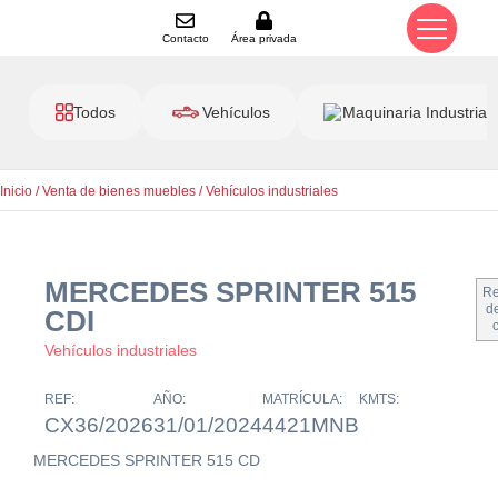
Contacto
Área privada
Todos
Vehículos
Maquinaria Industrial
Inicio
/
Venta de bienes muebles
/
Vehículos industriales
MERCEDES SPRINTER 515
Re
de
CDI
Vehículos industriales
REF:
AÑO:
MATRÍCULA:
KMTS:
CX36/2026
31/01/2024
4421MNB
MERCEDES SPRINTER 515 CD