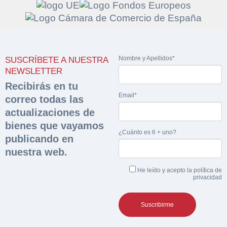
Solicitar
Hacer Oferta
Nombre y Apellidos*
SUSCRÍBETE A NUESTRA
documentación
NEWSLETTER
Razón social*
CIF/DNI Ofertante*
Recibirás en tu
sobre la peritación
Email*
correo todas las
Rellene este formulario y recibirá en su email el
actualizaciones de
Teléfono*
Email*
Sobre Merfinsa
enlace para descargar la documentación solicitad
bienes que vayamos
Nombre y Apellidos*
¿Cuánto es 6 + uno?
publicando en
Venta de bienes muebles
Nombre y Apellidos*
nuestra web.
Vehículos
Email*
He leído y acepto la
política de
privacidad
Maquinaria Industrial
Importe en €*
Equipamiento
Teléfono*
CONTACTO