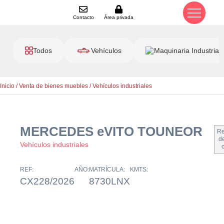
Contacto
Área privada
Todos
Vehículos
Maquinaria Industrial
Inicio
/
Venta de bienes muebles
/
Vehículos industriales
MERCEDES eVITO TOUNEOR
Re
de
Vehículos industriales
REF:
AÑO:
MATRÍCULA:
KMTS:
CX228/2026
8730LNX