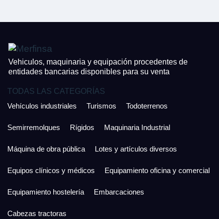
¿Cuánto es 3 + uno?
926 25 08 86
¿Cuánto es 5 + uno?
Acepto la Política de Privacidad y las Condiciones de Uso.
Antes de enviar lee las
Condiciones de Uso
y la
Política de Privacidad
, y a
Acepto la
Política de Privacidad
.
continuación confirma que estás de acuerdo con ambas.
Vehiculos, maquinaria y equipación procedentes de
entidades bancarias disponibles para su venta
TODAS LAS CATEGORÍAS
Vehículos industriales
Turismos
Todoterrenos
Semirremolques
Rígidos
Maquinaria Industrial
Máquina de obra pública
Lotes y artículos diversos
Equipos clínicos y médicos
Equipamiento oficina y comercial
Equipamiento hostelería
Embarcaciones
Cabezas tractoras