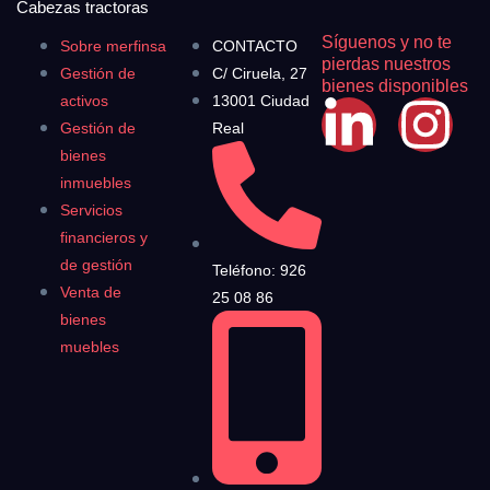
Cabezas tractoras
Síguenos y no te
Sobre merfinsa
CONTACTO
pierdas nuestros
Gestión de
C/ Ciruela, 27
bienes disponibles
activos
13001 Ciudad
Gestión de
Real
bienes
inmuebles
Servicios
financieros y
de gestión
Teléfono: 926
Venta de
25 08 86
bienes
muebles