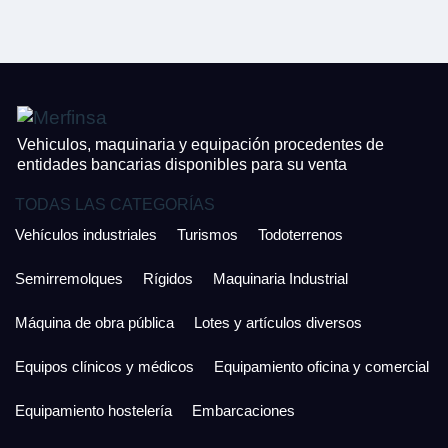
CONTACTO
¿Cuánto es 3 + uno?
926 25 08 86
¿Cuánto es 5 + uno?
Acepto la Política de Privacidad y las Condiciones de Uso.
Antes de enviar lee las
Condiciones de Uso
y la
Política de Privacidad
, y a
Acepto la
Política de Privacidad
.
continuación confirma que estás de acuerdo con ambas.
Vehiculos, maquinaria y equipación procedentes de
entidades bancarias disponibles para su venta
TODAS LAS CATEGORÍAS
Vehículos industriales
Turismos
Todoterrenos
Semirremolques
Rígidos
Maquinaria Industrial
Máquina de obra pública
Lotes y artículos diversos
Equipos clínicos y médicos
Equipamiento oficina y comercial
Equipamiento hostelería
Embarcaciones