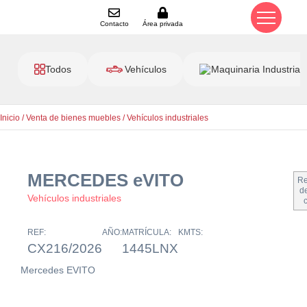
Contacto
Área privada
Todos
Vehículos
Maquinaria Industrial
Inicio
/
Venta de bienes muebles
/
Vehículos industriales
MERCEDES eVITO
Re
de
Vehículos industriales
REF:
AÑO:
MATRÍCULA:
KMTS:
CX216/2026
1445LNX
Mercedes EVITO