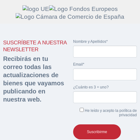
Solicitar
Hacer Oferta
Nombre y Apellidos*
SUSCRÍBETE A NUESTRA
documentación
Razón social*
CIF/DNI Ofertante*
NEWSLETTER
sobre la peritación
Recibirás en tu
Email*
correo todas las
Rellene este formulario y recibirá en su email el
Teléfono*
Email*
actualizaciones de
Sobre Merfinsa
enlace para descargar la documentación solicitad
bienes que vayamos
Nombre y Apellidos*
¿Cuánto es 3 + uno?
Venta de bienes muebles
publicando en
Nombre y Apellidos*
nuestra web.
Vehículos
Email*
He leído y acepto la
política de
Maquinaria Industrial
privacidad
Importe en €*
Equipamiento
Teléfono*