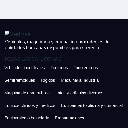
CONTACTO
¿Cuánto es 6 + uno?
926 25 08 86
¿Cuánto es 5 + uno?
Acepto la Política de Privacidad y las Condiciones de Uso.
Antes de enviar lee las
Condiciones de Uso
y la
Política de Privacidad
, y a
Acepto la
Política de Privacidad
.
continuación confirma que estás de acuerdo con ambas.
Vehiculos, maquinaria y equipación procedentes de
entidades bancarias disponibles para su venta
TODAS LAS CATEGORÍAS
Vehículos industriales
Turismos
Todoterrenos
Semirremolques
Rígidos
Maquinaria Industrial
Máquina de obra pública
Lotes y artículos diversos
Equipos clínicos y médicos
Equipamiento oficina y comercial
Equipamiento hostelería
Embarcaciones