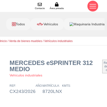
Contacto
Área privada
Todos
Vehículos
Maquinaria Industrial
Inicio
/
Venta de bienes muebles
/
Vehículos industriales
MERCEDES eSPRINTER 312
Re
de
MEDIO
Vehículos industriales
REF:
AÑO:
MATRÍCULA:
KMTS:
CX243/2026
8720LNX