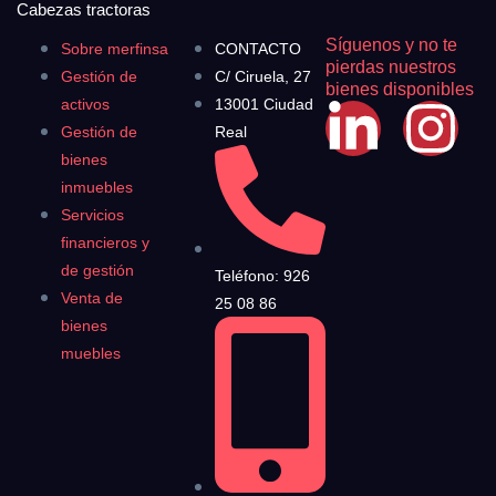
Cabezas tractoras
Síguenos y no te
Sobre merfinsa
CONTACTO
pierdas nuestros
Gestión de
C/ Ciruela, 27
bienes disponibles
activos
13001 Ciudad
Gestión de
Real
bienes
inmuebles
Servicios
financieros y
de gestión
Teléfono: 926
Venta de
25 08 86
bienes
muebles