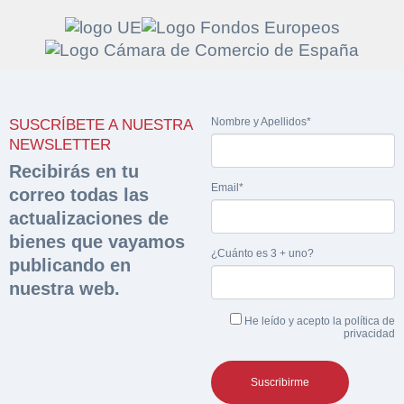
Solicitar
Hacer Oferta
Nombre y Apellidos*
documentación
SUSCRÍBETE A NUESTRA
Razón social*
CIF/DNI Ofertante*
NEWSLETTER
sobre la peritación
Recibirás en tu
Email*
correo todas las
Rellene este formulario y recibirá en su email el
Teléfono*
Email*
actualizaciones de
Sobre Merfinsa
enlace para descargar la documentación solicitad
bienes que vayamos
Nombre y Apellidos*
¿Cuánto es 3 + uno?
Venta de bienes muebles
publicando en
Nombre y Apellidos*
nuestra web.
Vehículos
Email*
He leído y acepto la
política de
Maquinaria Industrial
privacidad
Importe en €*
Equipamiento
Teléfono*