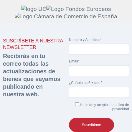
Solicitar
Hacer Oferta
Nombre y Apellidos*
documentación
SUSCRÍBETE A NUESTRA
Razón social*
CIF/DNI Ofertante*
NEWSLETTER
sobre la peritación
Recibirás en tu
Email*
correo todas las
Rellene este formulario y recibirá en su email el
Teléfono*
Email*
actualizaciones de
Sobre Merfinsa
enlace para descargar la documentación solicitad
bienes que vayamos
Nombre y Apellidos*
¿Cuánto es 6 + uno?
Venta de bienes muebles
publicando en
Nombre y Apellidos*
nuestra web.
Vehículos
Email*
He leído y acepto la
política de
Maquinaria Industrial
privacidad
Importe en €*
Equipamiento
Teléfono*