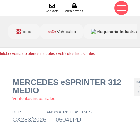
Contacto
Área privada
Todos
Vehículos
Maquinaria Industrial
Inicio
/
Venta de bienes muebles
/
Vehículos industriales
MERCEDES eSPRINTER 312
Re
de
MEDIO
Vehículos industriales
REF:
AÑO:
MATRÍCULA:
KMTS:
CX283/2026
0504LPD