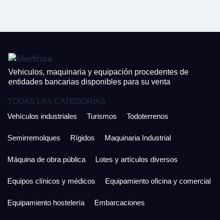
CONTACTO
¿Cuánto es 4 + uno?
926 25 08 86
¿Cuánto es 5 + uno?
Acepto la Política de Privacidad y las Condiciones de Uso.
Antes de enviar lee las
Condiciones de Uso
y la
Política de Privacidad
, y a
Acepto la
Política de Privacidad
.
continuación confirma que estás de acuerdo con ambas.
Vehiculos, maquinaria y equipación procedentes de
entidades bancarias disponibles para su venta
TODAS LAS CATEGORÍAS
Vehículos industriales
Turismos
Todoterrenos
Semirremolques
Rígidos
Maquinaria Industrial
Máquina de obra pública
Lotes y artículos diversos
Equipos clínicos y médicos
Equipamiento oficina y comercial
Equipamiento hostelería
Embarcaciones