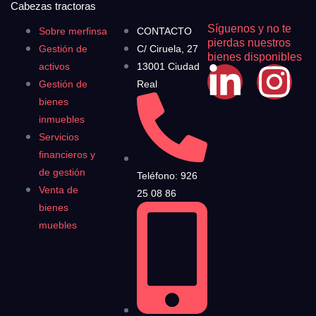
Cabezas tractoras
Síguenos y no te
Sobre merfinsa
CONTACTO
pierdas nuestros
Gestión de
C/ Ciruela, 27
bienes disponibles
activos
13001 Ciudad
Gestión de
Real
bienes
inmuebles
Servicios
financieros y
de gestión
Teléfono: 926
Venta de
25 08 86
bienes
muebles