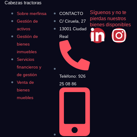
Cabezas tractoras
Síguenos y no te
Sobre merfinsa
CONTACTO
pierdas nuestros
Gestión de
C/ Ciruela, 27
bienes disponibles
activos
13001 Ciudad
Gestión de
Real
bienes
inmuebles
Servicios
financieros y
de gestión
Teléfono: 926
Venta de
25 08 86
bienes
muebles