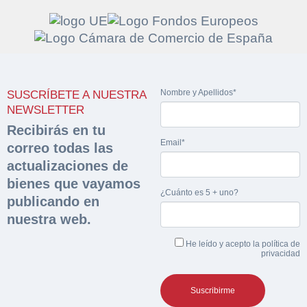
Solicitar
Hacer Oferta
Nombre y Apellidos*
documentación
SUSCRÍBETE A NUESTRA
Razón social*
CIF/DNI Ofertante*
NEWSLETTER
sobre la peritación
Recibirás en tu
Email*
correo todas las
Rellene este formulario y recibirá en su email el
Teléfono*
Email*
actualizaciones de
Sobre Merfinsa
enlace para descargar la documentación solicitad
bienes que vayamos
Nombre y Apellidos*
¿Cuánto es 5 + uno?
Venta de bienes muebles
publicando en
Nombre y Apellidos*
nuestra web.
Vehículos
Email*
He leído y acepto la
política de
Maquinaria Industrial
privacidad
Importe en €*
Equipamiento
Teléfono*