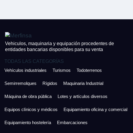
CONTACTO
¿Cuánto es 6 + uno?
926 25 08 86
¿Cuánto es 6 + uno?
Acepto la Política de Privacidad y las Condiciones de Uso.
Antes de enviar lee las
Condiciones de Uso
y la
Política de Privacidad
, y a
Acepto la
Política de Privacidad
.
continuación confirma que estás de acuerdo con ambas.
Vehiculos, maquinaria y equipación procedentes de
entidades bancarias disponibles para su venta
TODAS LAS CATEGORÍAS
Vehículos industriales
Turismos
Todoterrenos
Semirremolques
Rígidos
Maquinaria Industrial
Máquina de obra pública
Lotes y artículos diversos
Equipos clínicos y médicos
Equipamiento oficina y comercial
Equipamiento hostelería
Embarcaciones