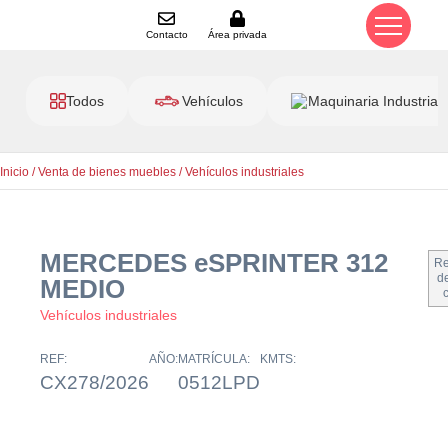
Contacto
Área privada
Todos
Vehículos
Maquinaria Industrial
Inicio
/
Venta de bienes muebles
/
Vehículos industriales
MERCEDES eSPRINTER 312
Re
de
MEDIO
Vehículos industriales
REF:
AÑO:
MATRÍCULA:
KMTS:
CX278/2026
0512LPD