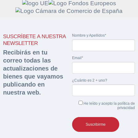
Solicitar
Hacer Oferta
Nombre y Apellidos*
SUSCRÍBETE A NUESTRA
documentación
NEWSLETTER
Razón social*
CIF/DNI Ofertante*
Recibirás en tu
sobre la peritación
Email*
correo todas las
Rellene este formulario y recibirá en su email el
actualizaciones de
Teléfono*
Email*
Sobre Merfinsa
enlace para descargar la documentación solicitad
bienes que vayamos
Nombre y Apellidos*
¿Cuánto es 2 + uno?
publicando en
Venta de bienes muebles
Nombre y Apellidos*
nuestra web.
Vehículos
Email*
He leído y acepto la
política de
privacidad
Maquinaria Industrial
Importe en €*
Equipamiento
Teléfono*
CONTACTO