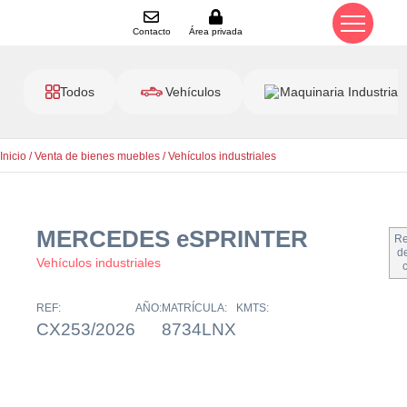
Contacto
Área privada
Todos
Vehículos
Maquinaria Industrial
Inicio
/
Venta de bienes muebles
/
Vehículos industriales
MERCEDES eSPRINTER
Re
de
Vehículos industriales
REF:
AÑO:
MATRÍCULA:
KMTS:
CX253/2026
8734LNX