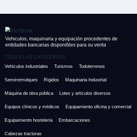
¿Cuánto es 6 + uno?
926 25 08 86
¿Cuánto es 4 + uno?
Acepto la Política de Privacidad y las Condiciones de Uso.
Antes de enviar lee las
Condiciones de Uso
y la
Política de Privacidad
, y a
Acepto la
Política de Privacidad
.
continuación confirma que estás de acuerdo con ambas.
Vehiculos, maquinaria y equipación procedentes de
entidades bancarias disponibles para su venta
TODAS LAS CATEGORÍAS
Vehículos industriales
Turismos
Todoterrenos
Semirremolques
Rígidos
Maquinaria Industrial
Máquina de obra pública
Lotes y artículos diversos
Equipos clínicos y médicos
Equipamiento oficina y comercial
Equipamiento hostelería
Embarcaciones
Cabezas tractoras