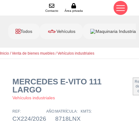
Contacto
Área privada
Todos
Vehículos
Maquinaria Industrial
Inicio
/
Venta de bienes muebles
/
Vehículos industriales
MERCEDES E-VITO 111
Re
de
LARGO
Vehículos industriales
REF:
AÑO:
MATRÍCULA:
KMTS:
CX224/2026
8718LNX