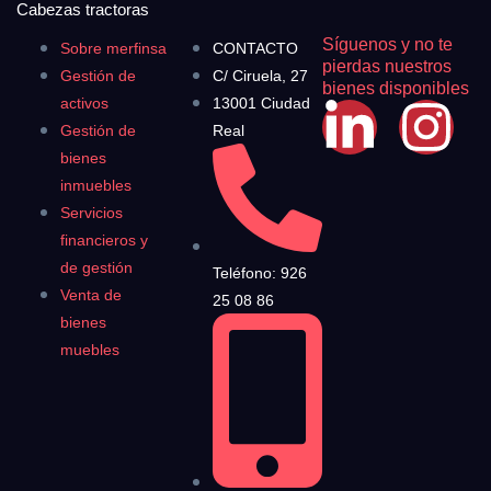
Cabezas tractoras
Síguenos y no te
Sobre merfinsa
CONTACTO
pierdas nuestros
Gestión de
C/ Ciruela, 27
bienes disponibles
activos
13001 Ciudad
Gestión de
Real
bienes
inmuebles
Servicios
financieros y
de gestión
Teléfono: 926
Venta de
25 08 86
bienes
muebles