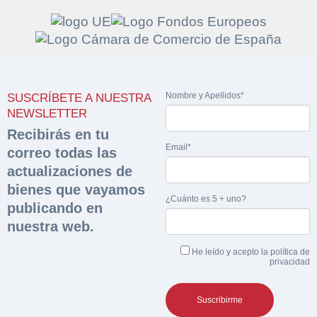
Solicitar
Hacer Oferta
Nombre y Apellidos*
documentación
SUSCRÍBETE A NUESTRA
Razón social*
CIF/DNI Ofertante*
NEWSLETTER
sobre la peritación
Recibirás en tu
Email*
correo todas las
Rellene este formulario y recibirá en su email el
Teléfono*
Email*
actualizaciones de
Sobre Merfinsa
enlace para descargar la documentación solicitad
bienes que vayamos
Nombre y Apellidos*
¿Cuánto es 5 + uno?
Venta de bienes muebles
publicando en
Nombre y Apellidos*
nuestra web.
Vehículos
Email*
He leído y acepto la
política de
Maquinaria Industrial
privacidad
Importe en €*
Equipamiento
Teléfono*