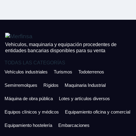
CONTACTO
¿Cuánto es 3 + uno?
926 25 08 86
¿Cuánto es 4 + uno?
Acepto la Política de Privacidad y las Condiciones de Uso.
Antes de enviar lee las
Condiciones de Uso
y la
Política de Privacidad
, y a
Acepto la
Política de Privacidad
.
continuación confirma que estás de acuerdo con ambas.
Vehiculos, maquinaria y equipación procedentes de
entidades bancarias disponibles para su venta
TODAS LAS CATEGORÍAS
Vehículos industriales
Turismos
Todoterrenos
Semirremolques
Rígidos
Maquinaria Industrial
Máquina de obra pública
Lotes y artículos diversos
Equipos clínicos y médicos
Equipamiento oficina y comercial
Equipamiento hostelería
Embarcaciones